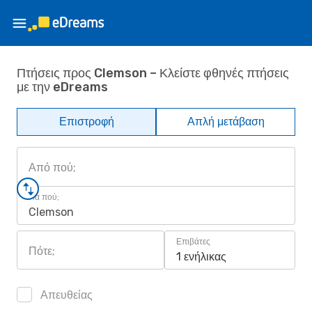
Πτήσεις προς Clemson – Κλείστε φθηνές πτήσεις
με την eDreams
Επιστροφή
Απλή μετάβαση
Από πού;
Για πού;
Clemson
Επιβάτες
Πότε;
1 ενήλικας
Απευθείας