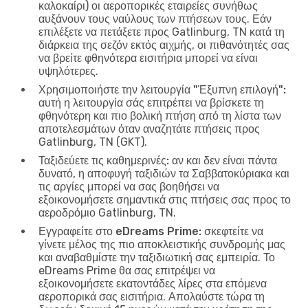
καλοκαίρι) οι αεροπορικές εταιρείες συνήθως
αυξάνουν τους ναύλους των πτήσεων τους. Εάν
επιλέξετε να πετάξετε προς Gatlinburg, TN κατά τη
διάρκεια της σεζόν εκτός αιχμής, οι πιθανότητές σας
να βρείτε φθηνότερα εισιτήρια μπορεί να είναι
υψηλότερες.
Χρησιμοποιήστε την λειτουργία "Έξυπνη επιλογή":
αυτή η λειτουργία σάς επιτρέπει να βρίσκετε τη
φθηνότερη και πιο βολική πτήση από τη λίστα των
αποτελεσμάτων όταν αναζητάτε πτήσεις προς
Gatlinburg, TN (GKT).
Ταξιδεύετε τις καθημερινές:
αν και δεν είναι πάντα
δυνατό, η αποφυγή ταξιδιών τα Σαββατοκύριακα και
τις αργίες μπορεί να σας βοηθήσει να
εξοικονομήσετε σημαντικά στις πτήσεις σας προς το
αεροδρόμιο Gatlinburg, TN.
Εγγραφείτε στο eDreams Prime:
σκεφτείτε να
γίνετε μέλος της πιο αποκλειστικής συνδρομής μας
και αναβαθμίστε την ταξιδιωτική σας εμπειρία. Το
eDreams Prime θα σας επιτρέψει να
εξοικονομήσετε εκατοντάδες λίρες στα επόμενα
αεροπορικά σας εισιτήρια. Απολαύστε τώρα τη