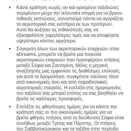
Κάντε κράτηση νωρίς:
αν και ορισμένοι ταξιδιώτες
περιμένουν μέχρι την τελευταία στιγμή για να βρουν
πιθανές εκπτώσεις, συνιστούμε πάντα να αγοράζετε
τα αεροπορικά σας εισιτήρια εκ των προτέρων.
Αυτό θα αυξήσει τις πιθανότητές σας να
εξασφαλίσετε χαμηλότερες τιμές και να αποφύγετε
υψηλότερο κόστος αργότερα.
Σύγκριση όλων των αεροπορικών εταιρειών:
στην
eDreams, μπορείτε να βρείτε μια ποικιλία
αεροπορικών εταιρειών που προσφέρουν πτήσεις
μεταξύ Σόφια και Σαντορίνη. Μόλις η μηχανή
αναζήτησής μας εμφανίσει τις διαθέσιμες επιλογές
για αυτό το δρομολόγιο, συγκρίνετε ναύλους τόσο
από οικονομικές όσο και από παραδοσιακές
αεροπορικές εταιρείες. Η ευελιξία στις ημερομηνίες
του ταξιδιού σας μπορεί επίσης να σας βοηθήσει να
βρείτε τις καλύτερες προσφορές.
Επιλέξτε τις φθηνότερες ημέρες για να κάνετε την
κράτησή σας:
οι πιο οικονομικές ημέρες για να
βρείτε φθηνές πτήσεις από τη διεύθυνση Σόφια είναι
συνήθως μεταξύ Τρίτης και Πέμπτης. Οι πτήσεις
του Σαββατοκύριακου και τα ταξίδια στην περίοδο