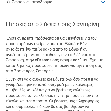
SOF
- JTR
Σαντορίνη: αεροδρόμια
Aegean Airlines
1 Στάση
JTR
- SOF
Πτήσεις από Σόφια προς Σαντορίνη
Έχετε ονειρευτεί πρόσφατα ότι θα ξεκινήσετε για τον
προορισμό των ονείρων σας στο Ελλάδα; Εάν
σχεδιάζετε ένα ταξίδι μακριά από το Σόφια ή αν
αναζητάτε έμπνευση και ιδέες για να ταξιδέψετε στο
Σαντορίνη, στην eDreams σας έχουμε καλύψει. Έχουμε
καταπληκτικές προσφορές πτήσεων για την πτήση σας
από Σόφια προς Σαντορίνη!
Συνεχίστε να διαβάζετε και μάθετε όλα όσα πρέπει να
γνωρίζετε πριν το ταξίδι σας, μαζί με τις καλύτερες
συμβουλές και κόλπα για να βρείτε τις καλύτερες
προσφορές και να κλείσετε την πτήση σας με τον πιο
εύκολο και άνετο τρόπο. Οι βασικές μας πληροφορίες
και οι συμβουλές ειδικών θα σας βοηθήσουν να