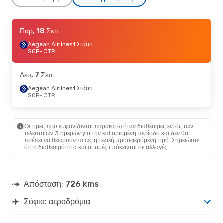
Κυρ, 11 Οκτ
Παρ, 18 Σεπ
- Κυρ, 18 Οκτ
Aegean Airlines
Aegean Airlines
1 Στάση
1 Στάση
SOF
SOF
- JTR
- JTR
Sky Express
1 Στάση
JTR
- SOF
Δευ, 7 Σεπ
Πέμ, 1 Οκτ
Aegean Airlines
- Δευ, 5 Οκτ
1 Στάση
SOF
- JTR
Aegean Airlines
1 Στάση
SOF
- JTR
Aegean Airlines
1 Στάση
JTR
- SOF
Οι τιμές που εμφανίζονται παρακάτω ήταν διαθέσιμες εντός των
τελευταίων 3 ημερών για την καθορισμένη περίοδο και δεν θα
πρέπει να θεωρούνται ως η τελική προσφερόμενη τιμή. Σημειώστε
Παρ, 18 Σεπ
- Δευ, 21 Σεπ
ότι η διαθεσιμότητα και οι τιμές υπόκεινται σε αλλαγές.
Aegean Airlines
1 Στάση
SOF
- JTR
Aegean Airlines
1 Στάση
JTR
- SOF
Απόσταση:
726 kms
Σόφια: αεροδρόμια
Σάβ, 31 Οκτ
- Δευ, 2 Νοε
Aegean Airlines
1 Στάση