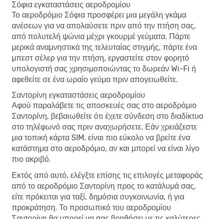
Σόφια εγκαταστάσεις αεροδρομίου
Το αεροδρόμιο Σόφια προσφέρει μια μεγάλη γκάμα
ανέσεων για να απολαύσετε πριν από την πτήση σας,
από πολυτελή ψώνια μέχρι γκουρμέ γεύματα. Πάρτε
μερικά αναμνηστικά της τελευταίας στιγμής, πάρτε ένα
μπεστ σέλερ για την πτήση, εργαστείτε στον φορητό
υπολογιστή σας χρησιμοποιώντας το δωρεάν Wi-Fi ή
αφεθείτε σε ένα ωραίο γεύμα πριν απογειωθείτε.
Σαντορίνη εγκαταστάσεις αεροδρομίου
Αφού παραλάβετε τις αποσκευές σας στο αεροδρόμιο
Σαντορίνη, βεβαιωθείτε ότι έχετε σύνδεση στο διαδίκτυο
στο τηλέφωνό σας πριν αναχωρήσετε. Εάν χρειάζεστε
μια τοπική κάρτα SIM, είναι πιο εύκολο να βρείτε ένα
κατάστημα στο αεροδρόμιο, αν και μπορεί να είναι λίγο
πιο ακριβό.
Εκτός από αυτό, ελέγξτε επίσης τις επιλογές μεταφοράς
από το αεροδρόμιο Σαντορίνη προς το κατάλυμά σας,
είτε πρόκειται για ταξί, δημόσια συγκοινωνία, ή για
προκράτηση. Το προσωπικό του αεροδρομίου
Σαντορίνη θα μπορεί να σας βοηθήσει με τις καλύτερες