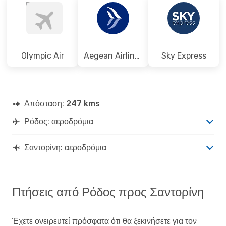
RHO
- JTR
Aegean Airlines
1 Στάση
JTR
- RHO
Olympic Air
Aegean Airlines
Sky Express
Απόσταση:
247 kms
Ρόδος: αεροδρόμια
Σαντορίνη: αεροδρόμια
Πτήσεις από Ρόδος προς Σαντορίνη
Έχετε ονειρευτεί πρόσφατα ότι θα ξεκινήσετε για τον