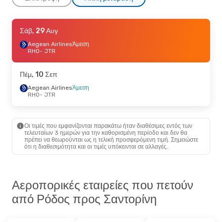
Τρί, 25 Αυγ
Σάβ, 29 Αυγ
- Σάβ, 29 Αυγ
Aegean Airlines
Aegean Airlines
Άμεση
Άμεση
RHO
RHO
- JTR
- JTR
Aegean Airlines
Άμεση
JTR
- RHO
Πέμ, 10 Σεπ
Τρί, 8 Σεπ
Aegean Airlines
- Τρί, 15 Σεπ
Άμεση
RHO
- JTR
Aegean Airlines
Άμεση
RHO
- JTR
Aegean Airlines
Άμεση
JTR
- RHO
Οι τιμές που εμφανίζονται παρακάτω ήταν διαθέσιμες εντός των
τελευταίων 3 ημερών για την καθορισμένη περίοδο και δεν θα
πρέπει να θεωρούνται ως η τελική προσφερόμενη τιμή. Σημειώστε
Τρί, 13 Οκτ
- Παρ, 16 Οκτ
ότι η διαθεσιμότητα και οι τιμές υπόκεινται σε αλλαγές.
Aegean Airlines
1 Στάση
RHO
- JTR
Aegean Airlines
1 Στάση
JTR
- RHO
Αεροπορικές εταιρείες που πετούν
από Ρόδος προς Σαντορίνη
Τρί, 22 Σεπ
- Πέμ, 24 Σεπ
Aegean Airlines
1 Στάση