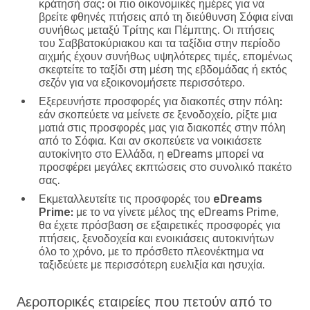
κράτησή σας:
οι πιο οικονομικές ημέρες για να
βρείτε φθηνές πτήσεις από τη διεύθυνση Σόφια είναι
συνήθως μεταξύ Τρίτης και Πέμπτης. Οι πτήσεις
του Σαββατοκύριακου και τα ταξίδια στην περίοδο
αιχμής έχουν συνήθως υψηλότερες τιμές, επομένως
σκεφτείτε το ταξίδι στη μέση της εβδομάδας ή εκτός
σεζόν για να εξοικονομήσετε περισσότερο.
Εξερευνήστε προσφορές για διακοπές στην πόλη:
εάν σκοπεύετε να μείνετε σε ξενοδοχείο, ρίξτε μια
ματιά στις προσφορές μας για διακοπές στην πόλη
από το Σόφια. Και αν σκοπεύετε να νοικιάσετε
αυτοκίνητο στο Ελλάδα, η eDreams μπορεί να
προσφέρει μεγάλες εκπτώσεις στο συνολικό πακέτο
σας.
Εκμεταλλευτείτε τις προσφορές του eDreams
Prime:
με το να γίνετε μέλος της eDreams Prime,
θα έχετε πρόσβαση σε εξαιρετικές προσφορές για
πτήσεις, ξενοδοχεία και ενοικιάσεις αυτοκινήτων
όλο το χρόνο, με το πρόσθετο πλεονέκτημα να
ταξιδεύετε με περισσότερη ευελιξία και ησυχία.
Αεροπορικές εταιρείες που πετούν από το