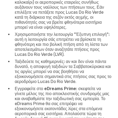
καλοκαίρι) οι αεροπορικές εταιρείες συνήθως
αυξάνουν τους ναύλους των πτήσεων τους. Εάν
επιλέξετε να πετάξετε προς Lucas Do Rio Verde
κατά τη διάρκεια της σεζόν εκτός αιχμής, οι
πιθανότητές σας να βρείτε φθηνότερα εισιτήρια
μπορεί να είναι υψηλότερες.
Χρησιμοποιήστε την λειτουργία "Έξυπνη επιλογή":
αυτή η λειτουργία σάς επιτρέπει να βρίσκετε τη
φθηνότερη και πιο βολική πτήση από τη λίστα των
αποτελεσμάτων όταν αναζητάτε πτήσεις προς
Lucas Do Rio Verde (LVR).
Ταξιδεύετε τις καθημερινές:
αν και δεν είναι πάντα
δυνατό, η αποφυγή ταξιδιών τα Σαββατοκύριακα και
τις αργίες μπορεί να σας βοηθήσει να
εξοικονομήσετε σημαντικά στις πτήσεις σας προς το
αεροδρόμιο Lucas Do Rio Verde.
Εγγραφείτε στο eDreams Prime:
σκεφτείτε να
γίνετε μέλος της πιο αποκλειστικής συνδρομής μας
και αναβαθμίστε την ταξιδιωτική σας εμπειρία. Το
eDreams Prime θα σας επιτρέψει να
εξοικονομήσετε εκατοντάδες λίρες στα επόμενα
αεροπορικά σας εισιτήρια. Απολαύστε τώρα τη