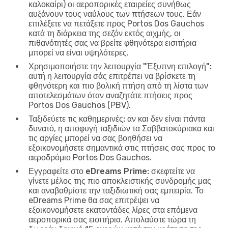
καλοκαίρι) οι αεροπορικές εταιρείες συνήθως
αυξάνουν τους ναύλους των πτήσεων τους. Εάν
επιλέξετε να πετάξετε προς Portos Dos Gauchos
κατά τη διάρκεια της σεζόν εκτός αιχμής, οι
πιθανότητές σας να βρείτε φθηνότερα εισιτήρια
μπορεί να είναι υψηλότερες.
Χρησιμοποιήστε την λειτουργία "Έξυπνη επιλογή":
αυτή η λειτουργία σάς επιτρέπει να βρίσκετε τη
φθηνότερη και πιο βολική πτήση από τη λίστα των
αποτελεσμάτων όταν αναζητάτε πτήσεις προς
Portos Dos Gauchos (PBV).
Ταξιδεύετε τις καθημερινές:
αν και δεν είναι πάντα
δυνατό, η αποφυγή ταξιδιών τα Σαββατοκύριακα και
τις αργίες μπορεί να σας βοηθήσει να
εξοικονομήσετε σημαντικά στις πτήσεις σας προς το
αεροδρόμιο Portos Dos Gauchos.
Εγγραφείτε στο eDreams Prime:
σκεφτείτε να
γίνετε μέλος της πιο αποκλειστικής συνδρομής μας
και αναβαθμίστε την ταξιδιωτική σας εμπειρία. Το
eDreams Prime θα σας επιτρέψει να
εξοικονομήσετε εκατοντάδες λίρες στα επόμενα
αεροπορικά σας εισιτήρια. Απολαύστε τώρα τη