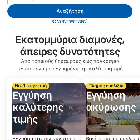
Αναζήτηση
Αλλαγή προορισμού;
Εκατομμύρια διαμονές,
άπειρες δυνατότητες
Από τοπικούς θησαυρούς έως παγκόσμια
αγαπημένα με εγγυημένη την καλύτερη τιμή
Νο. 1 στην τιμή
Πλήρης ευελιξία
Εγγύηση
Εγγύηση
καλύτερης
ακύρωσης
τιμής
Εγγυόμαστε την καλύτερη
Βρείτε μια πιο ευέλικτ