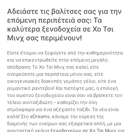
Αδειάστε τις βαλίτσες σας για την
επόμενη περιπέτειά σας: Τα
καλύτερα ξενοδοχεία σε Χο Τσι
Μινχ σας περιμένουν!
Είστε έτοιμοι να ξεφύγετε από την καθημερινότητα
και να επικεντρωθείτε στην επόμενη μεγάλη
απόδραση; Το Χο Τσι Μινχ σας καλεί, είτε
ονειρεύεστε μια περιπέτεια μόνοι σας, είτε
οικογενειακές διακοπές γεμάτες γέλιο, είτε ένα
ρομαντικό ραντεβού! Και πιστέψτε μας, η επιλογή
του σωστού ξενοδοχείου είναι σαν να βρίσκετε τον
τέλειο συνταξιδιώτη - καθορίζει την όλη
ατμόσφαιρα για ένα αξέχαστο ταξίδι. Τα νέα είναι
καλά! Στο eDreams, κάναμε την εύρεση της
διαμονής των ονείρων σας εξαιρετικά απλή, με μια
φανταστική γκάμα
ξενοδοχείων σε Χο Τσι Μινχ
για