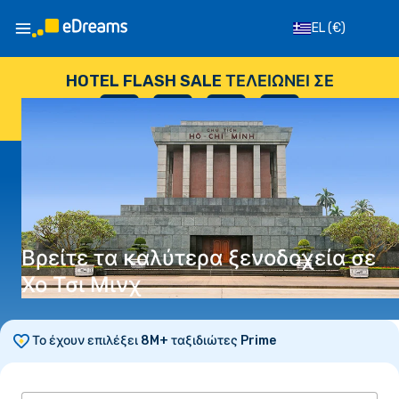
EL
(€)
HOTEL FLASH SALE ΤΕΛΕΙΏΝΕΙ ΣΕ
--
:
--
:
--
:
--
ΗΜΈΡΕΣ
ΏΡΕΣ
ΛΕΠΤΆ
ΔΕΥΤΕΡΌΛΕΠΤΑ
Βρείτε τα καλύτερα ξενοδοχεία σε
Χο Τσι Μινχ
Το έχουν επιλέξει 8M+ ταξιδιώτες Prime