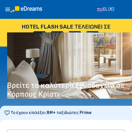
EL
(€)
HOTEL FLASH SALE ΤΕΛΕΙΏΝΕΙ ΣΕ
--
:
--
:
--
:
--
ΗΜΈΡΕΣ
ΏΡΕΣ
ΛΕΠΤΆ
ΔΕΥΤΕΡΌΛΕΠΤΑ
Βρείτε τα καλύτερα ξενοδοχεία σε
Κόρπους Κρίστι
Το έχουν επιλέξει 8M+ ταξιδιώτες Prime