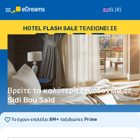
EL
(€)
HOTEL FLASH SALE ΤΕΛΕΙΏΝΕΙ ΣΕ
--
:
--
:
--
:
--
ΗΜΈΡΕΣ
ΏΡΕΣ
ΛΕΠΤΆ
ΔΕΥΤΕΡΌΛΕΠΤΑ
Βρείτε τα καλύτερα ξενοδοχεία σε
Sidi Bou Said
Το έχουν επιλέξει 8M+ ταξιδιώτες Prime