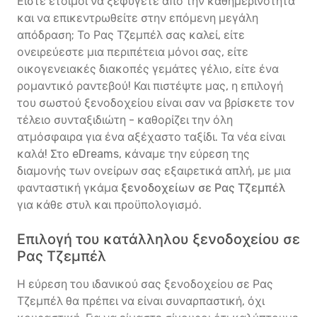
Είστε έτοιμοι να ξεφύγετε από την καθημερινότητα
και να επικεντρωθείτε στην επόμενη μεγάλη
απόδραση; Το Ρας Τζεμπέλ σας καλεί, είτε
ονειρεύεστε μια περιπέτεια μόνοι σας, είτε
οικογενειακές διακοπές γεμάτες γέλιο, είτε ένα
ρομαντικό ραντεβού! Και πιστέψτε μας, η επιλογή
του σωστού ξενοδοχείου είναι σαν να βρίσκετε τον
τέλειο συνταξιδιώτη - καθορίζει την όλη
ατμόσφαιρα για ένα αξέχαστο ταξίδι. Τα νέα είναι
καλά! Στο eDreams, κάναμε την εύρεση της
διαμονής των ονείρων σας εξαιρετικά απλή, με μια
φανταστική γκάμα
ξενοδοχείων σε Ρας Τζεμπέλ
για κάθε στυλ και προϋπολογισμό.
Επιλογή του κατάλληλου ξενοδοχείου σε
Ρας Τζεμπέλ
Η εύρεση του ιδανικού σας ξενοδοχείου σε Ρας
Τζεμπέλ θα πρέπει να είναι συναρπαστική, όχι