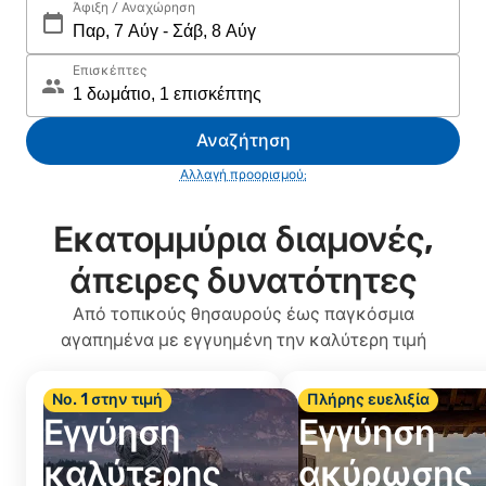
Άφιξη / Αναχώρηση
Επισκέπτες
Αναζήτηση
Αλλαγή προορισμού;
Εκατομμύρια διαμονές,
άπειρες δυνατότητες
Από τοπικούς θησαυρούς έως παγκόσμια
αγαπημένα με εγγυημένη την καλύτερη τιμή
Νο. 1 στην τιμή
Πλήρης ευελιξία
Εγγύηση
Εγγύηση
καλύτερης
ακύρωσης