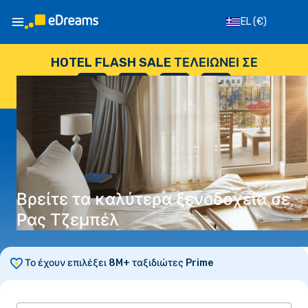
EL
(€)
HOTEL FLASH SALE ΤΕΛΕΙΏΝΕΙ ΣΕ
--
:
--
:
--
:
--
ΗΜΈΡΕΣ
ΏΡΕΣ
ΛΕΠΤΆ
ΔΕΥΤΕΡΌΛΕΠΤΑ
Βρείτε τα καλύτερα ξενοδοχεία σε
Ρας Τζεμπέλ
Το έχουν επιλέξει 8M+ ταξιδιώτες Prime