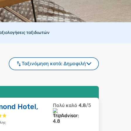
 αξιολογήσεις ταξιδιωτών
Ταξινόμηση κατά:
Δημοφιλή
mond Hotel,
Πολύ καλό
4,8
/5
1.299 κριτικές
λης