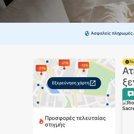
Ασφαλείς πληρωμές
Νο
-21%
-12%
Ατ
-21%
ξε
Εξερεύνηση χάρτη
Προσφορές τελευταίας
στιγμής