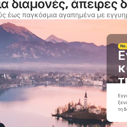
α διαμονές, άπειρες 
ύς έως παγκόσμια αγαπημένα με εγγυημ
Νο.
Ε
κ
τ
Εγγ
ξεν
τη 