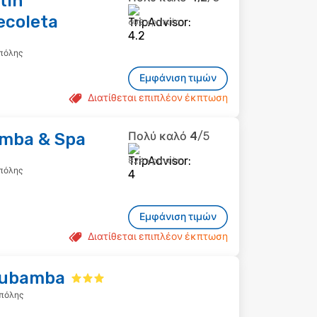
tín
ecoleta
602 κριτικές
 πόλης
Εμφάνιση τιμών
Διατίθεται επιπλέον έκπτωση
amba & Spa
Πολύ καλό
4
/5
824 κριτικές
 πόλης
Εμφάνιση τιμών
Διατίθεται επιπλέον έκπτωση
Urubamba
 πόλης