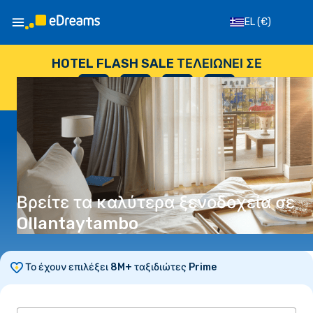
EL
(€)
HOTEL FLASH SALE ΤΕΛΕΙΏΝΕΙ ΣΕ
--
:
--
:
--
:
--
ΗΜΈΡΕΣ
ΏΡΕΣ
ΛΕΠΤΆ
ΔΕΥΤΕΡΌΛΕΠΤΑ
Βρείτε τα καλύτερα ξενοδοχεία σε
Ollantaytambo
Το έχουν επιλέξει 8M+ ταξιδιώτες Prime