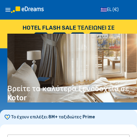
EL
(€)
HOTEL FLASH SALE ΤΕΛΕΙΏΝΕΙ ΣΕ
--
:
--
:
--
:
--
ΗΜΈΡΕΣ
ΏΡΕΣ
ΛΕΠΤΆ
ΔΕΥΤΕΡΌΛΕΠΤΑ
Βρείτε τα καλύτερα ξενοδοχεία σε
Kotor
Το έχουν επιλέξει 8M+ ταξιδιώτες Prime