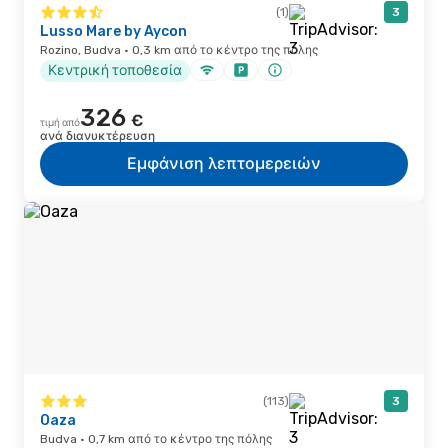
(1)
3
Lusso Mare by Aycon
Rozino, Budva · 0,3 km από το κέντρο της πόλης
Κεντρική τοποθεσία
326
€
τιμή από
ανά διανυκτέρευση
Εμφάνιση λεπτομερειών
(113)
3
Oaza
Budva · 0,7 km από το κέντρο της πόλης