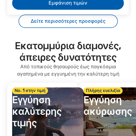
Εμφάνιση τιμών
Δείτε περισσότερες προσφορές
Εκατομμύρια διαμονές,
άπειρες δυνατότητες
Από τοπικούς θησαυρούς έως παγκόσμια
αγαπημένα με εγγυημένη την καλύτερη τιμή
Νο. 1 στην τιμή
Πλήρης ευελιξία
Εγγύηση
Εγγύηση
καλύτερης
ακύρωσης
τιμής