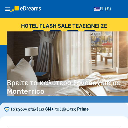
EL
(€)
HOTEL FLASH SALE ΤΕΛΕΙΏΝΕΙ ΣΕ
--
:
--
:
--
:
--
ΗΜΈΡΕΣ
ΏΡΕΣ
ΛΕΠΤΆ
ΔΕΥΤΕΡΌΛΕΠΤΑ
Βρείτε τα καλύτερα ξενοδοχεία σε
Monterrico
Το έχουν επιλέξει 8M+ ταξιδιώτες Prime