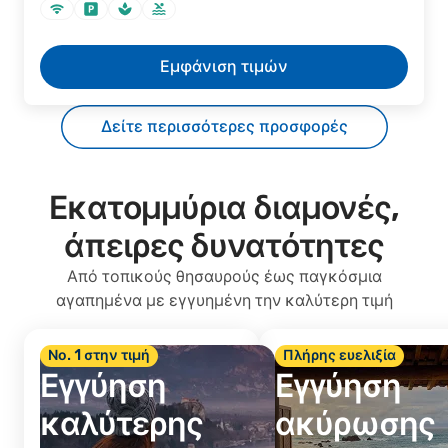
Εμφάνιση τιμών
Δείτε περισσότερες προσφορές
Εκατομμύρια διαμονές,
άπειρες δυνατότητες
Από τοπικούς θησαυρούς έως παγκόσμια
αγαπημένα με εγγυημένη την καλύτερη τιμή
Νο. 1 στην τιμή
Πλήρης ευελιξία
Εγγύηση
Εγγύηση
καλύτερης
ακύρωσης