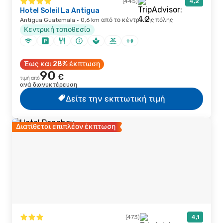
(445)
4,2
Hotel Soleil La Antigua
Antigua Guatemala · 0,6 km από το κέντρο της πόλης
Κεντρική τοποθεσία
Έως και 28% έκπτωση
90
€
τιμή από
ανά διανυκτέρευση
Δείτε την εκπτωτική τιμή
Διατίθεται επιπλέον έκπτωση
(473)
4,1