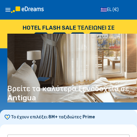
EL
(€)
HOTEL FLASH SALE ΤΕΛΕΙΏΝΕΙ ΣΕ
--
:
--
:
--
:
--
ΗΜΈΡΕΣ
ΏΡΕΣ
ΛΕΠΤΆ
ΔΕΥΤΕΡΌΛΕΠΤΑ
Βρείτε τα καλύτερα ξενοδοχεία σε
Antigua
Το έχουν επιλέξει 8M+ ταξιδιώτες Prime