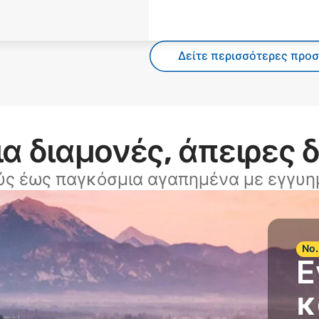
Δείτε περισσότερες προ
α διαμονές, άπειρες 
ύς έως παγκόσμια αγαπημένα με εγγυημ
Νο.
Ε
κ