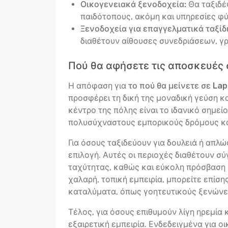
Οικογενειακά ξενοδοχεία:
Θα ταξιδέ
παιδότοπους, ακόμη και υπηρεσίες φύ
Ξενοδοχεία για επαγγελματικά ταξίδι
διαθέτουν αίθουσες συνεδριάσεων, γ
Πού θα αφήσετε τις αποσκευές
Η απόφαση για
το πού θα μείνετε σε La
προσφέρει τη δική της μοναδική γεύση κα
κέντρο της πόλης είναι το ιδανικό σημεί
πολυσύχναστους εμπορικούς δρόμους και 
Για όσους ταξιδεύουν για δουλειά ή απλ
επιλογή. Αυτές οι περιοχές διαθέτουν σ
ταχύτητας, καθώς και εύκολη πρόσβαση σ
χαλαρή, τοπική εμπειρία, μπορείτε επίσ
καταλύματα, όπως γοητευτικούς ξενώνες
Τέλος, για όσους επιθυμούν λίγη ηρεμία
εξαιρετική εμπειρία. Ενδεδειγμένα για ο