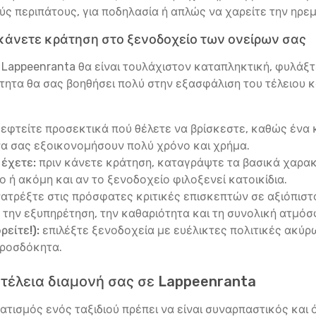
 περιπάτους, για ποδηλασία ή απλώς να χαρείτε την ηρεμ
κάνετε κράτηση στο ξενοδοχείο των ονείρων σας
σε Lappeenranta θα είναι τουλάχιστον καταπληκτική, φυλάξ
τητα θα σας βοηθήσει πολύ στην εξασφάλιση του τέλειου κ
εφτείτε προσεκτικά πού θέλετε να βρίσκεστε, καθώς ένα κ
α σας εξοικονομήσουν πολύ χρόνο και χρήμα.
 έχετε:
πριν κάνετε κράτηση, καταγράψτε τα βασικά χαρακτ
 ή ακόμη και αν το ξενοδοχείο φιλοξενεί κατοικίδια.
ατρέξτε στις πρόσφατες κριτικές επισκεπτών σε αξιόπιστου
την εξυπηρέτηση, την καθαριότητα και τη συνολική ατμόσ
είτε!):
επιλέξτε ξενοδοχεία με ευέλικτες πολιτικές ακύρω
προσδόκητα.
 τέλεια διαμονή σας σε Lappeenranta
τισμός ενός ταξιδιού πρέπει να είναι συναρπαστικός και ό