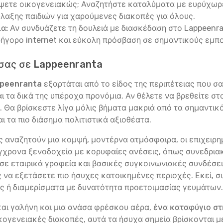
ψετε οικογενειακώς; Αναζητήστε καταλύματα με ευρύχωρε
λαξης παιδιών για χαρούμενες διακοπές για όλους.
α:
Αν συνδυάζετε τη δουλειά με διασκέδαση στο Lappeenra
ρήγορο internet και εύκολη πρόσβαση σε σημαντικούς εμπ
 σας σε Lappeenranta
ppeenranta
εξαρτάται από το είδος της περιπέτειας που σ
ι τα δικά της υπέροχα προνόμια. Αν θέλετε να βρεθείτε στ
ο. Θα βρίσκεστε λίγα μόλις βήματα μακριά από τα σημαντικ
τα πιο διάσημα πολιτιστικά αξιοθέατα.
ώς αναζητούν μια κομψή, μοντέρνα ατμόσφαιρα, οι επιχειρ
ύγχρονα ξενοδοχεία με κορυφαίες ανέσεις, όπως συνεδρια
ε εταιρικά γραφεία και βασικές συγκοινωνιακές συνδέσεις
ης να εξετάσετε πιο ήσυχες κατοικημένες περιοχές. Εκεί,
 ή διαμερίσματα με δυνατότητα προετοιμασίας γευμάτων.
 και γαλήνη και μια ανάσα φρέσκου αέρα,
ένα καταφύγιο στ
ικογενειακές διακοπές, αυτά τα ήσυχα σημεία βρίσκονται μέ