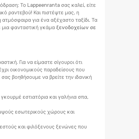
όδραση; Το Lappeenranta σας καλεί, είτε
ικό ραντεβού! Και πιστέψτε μας, η
η ατμόσφαιρα για ένα αξέχαστο ταξίδι. Τα
με μια φανταστική γκάμα
ξενοδοχείων σε
στική. Για να είμαστε σίγουροι ότι
έχρι οικονομικούς παραδείσους που
α σας βοηθήσουμε να βρείτε την ιδανική
γκουρμέ εστιατόρια και γαλήνια σπα,
κομψούς εσωτερικούς χώρους και
ζεστούς και φιλόξενους ξενώνες που