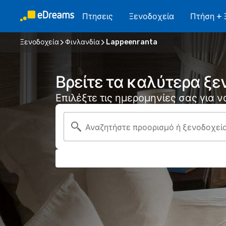
Πτησεις
Ξενοδοχεία
Πτήση + 
Ξενοδοχεία
Φινλανδία
Lappeenranta
Βρείτε τα καλύτερα ξε
Επιλέξτε τις ημερομηνίες σας για 
Αναζητήστε προορισμό ή ξενοδοχεί