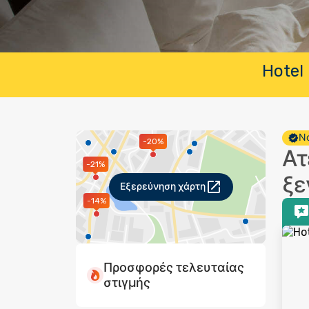
Hotel 
Νο
-20%
Ατ
-21%
ξε
Εξερεύνηση χάρτη
-14%
Προσφορές τελευταίας
στιγμής