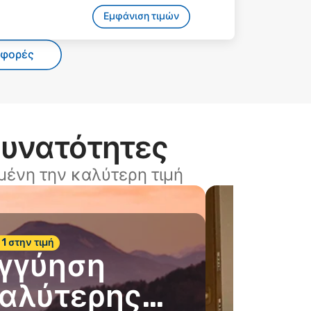
Εμφάνιση τιμών
σφορές
δυνατότητες
ένη την καλύτερη τιμή
 1 στην τιμή
γγύηση
αλύτερης