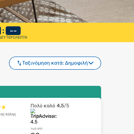
:
--
ΔΕΥΤΕΡΌΛΕΠΤΑ
Ταξινόμηση κατά:
Δημοφιλή
Πολύ καλό
4,5
/5
της πόλης
2.350 κριτικές
τιμή από