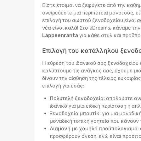
Είστε έτοιμοι να ξεφύγετε από την καθη
ονειρεύεστε μια περιπέτεια μόνοι σας, ε
επιλογή του σωστού ξενοδοχείου είναι σα
νέα είναι καλά! Στο eDreams, κάναμε τη
Lappeenranta
για κάθε στυλ και προϋπο
Επιλογή του κατάλληλου ξενοδ
Η εύρεση του ιδανικού σας ξενοδοχείου σ
καλύπτουμε τις ανάγκες σας, έχουμε μι
δίνουν την αίσθηση της τέλειας ευκαιρία
επιλογή για εσάς:
Πολυτελή ξενοδοχεία:
απολαύστε ανέ
ιδανικά για μια ειδική περίσταση ή απ
Ξενοδοχεία μπουτίκ:
για μια μοναδικ
μοναδική τοπική γοητεία που κάνουν 
Διαμονή με χαμηλό προϋπολογισμό:
προσφέρουν άνεση, ενώ είναι προσιτο