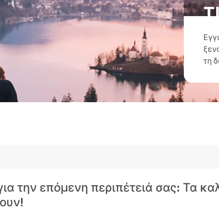
τ
Εγγ
ξεν
τη 
 για την επόμενη περιπέτειά σας: Τα κ
ουν!