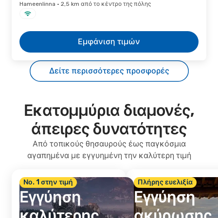
Hameenlinna · 2,5 km από το κέντρο της πόλης
Εμφάνιση τιμών
Δείτε περισσότερες προσφορές
Εκατομμύρια διαμονές,
άπειρες δυνατότητες
Από τοπικούς θησαυρούς έως παγκόσμια
αγαπημένα με εγγυημένη την καλύτερη τιμή
Νο. 1 στην τιμή
Πλήρης ευελιξία
Εγγύηση
Εγγύηση
καλύτερης
ακύρωσης