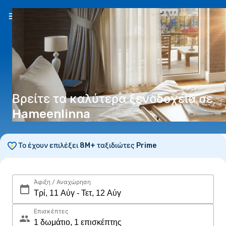
EL
(€)
Βρείτε τα καλύτερα ξενοδοχεία σε
Hameenlinna
Το έχουν επιλέξει 8M+ ταξιδιώτες Prime
Άφιξη / Αναχώρηση
Επισκέπτες