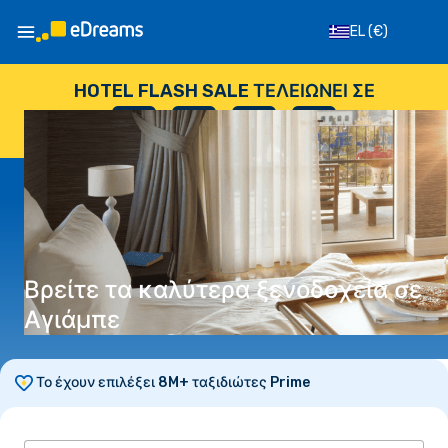
EL
(€)
HOTEL FLASH SALE ΤΕΛΕΙΏΝΕΙ ΣΕ
--
:
--
:
--
:
--
ΗΜΈΡΕΣ
ΏΡΕΣ
ΛΕΠΤΆ
ΔΕΥΤΕΡΌΛΕΠΤΑ
Βρείτε τα καλύτερα ξενοδοχεία σε
Αγιάμπε
Το έχουν επιλέξει 8M+ ταξιδιώτες Prime