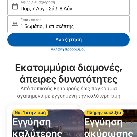
Άφιξη / Αναχώρηση
Επισκέπτες
Αναζήτηση
Αλλαγή προορισμού;
Εκατομμύρια διαμονές,
άπειρες δυνατότητες
Από τοπικούς θησαυρούς έως παγκόσμια
αγαπημένα με εγγυημένη την καλύτερη τιμή
Νο. 1 στην τιμή
Πλήρης ευελιξία
Εγγύηση
Εγγύηση
καλύτερης
ακύρωσης