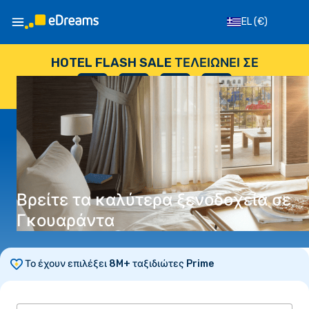
EL
(€)
HOTEL FLASH SALE ΤΕΛΕΙΏΝΕΙ ΣΕ
--
:
--
:
--
:
--
ΗΜΈΡΕΣ
ΏΡΕΣ
ΛΕΠΤΆ
ΔΕΥΤΕΡΌΛΕΠΤΑ
Βρείτε τα καλύτερα ξενοδοχεία σε
Γκουαράντα
Το έχουν επιλέξει 8M+ ταξιδιώτες Prime