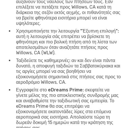
αυξάνουν τους ναύλους των πτήσεων τους. Εάν
επιλέξετε να πετάξετε προς Willows, CA κατά τη
διάρκεια της σεζόν εκτός αιχμής, οι πιθανότητές σας
να βρείτε φθηνότερα εισιτήρια μπορεί να είναι
υψηλότερες.
Χρησιμοποιήστε την λειτουργία "Έξυπνη επιλογή":
αυτή η λειτουργία σάς επιτρέπει να βρίσκετε τη
φθηνότερη και πιο βολική πτήση από τη λίστα των
αποτελεσμάτων όταν αναζητάτε πτήσεις προς
Willows, CA (WLW).
Ταξιδεύετε τις καθημερινές:
αν και δεν είναι πάντα
δυνατό, η αποφυγή ταξιδιών τα Σαββατοκύριακα και
τις αργίες μπορεί να σας βοηθήσει να
εξοικονομήσετε σημαντικά στις πτήσεις σας προς το
αεροδρόμιο Willows, CA.
Εγγραφείτε στο eDreams Prime:
σκεφτείτε να
γίνετε μέλος της πιο αποκλειστικής συνδρομής μας
και αναβαθμίστε την ταξιδιωτική σας εμπειρία. Το
eDreams Prime θα σας επιτρέψει να
εξοικονομήσετε εκατοντάδες λίρες στα επόμενα
αεροπορικά σας εισιτήρια. Απολαύστε τώρα τη
δωρεάν δοκιμή 15 ημερών κατά την κράτηση της
πτήσης σας.