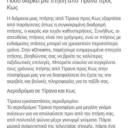
Πόσο διαρκεί μια πτήση από Τίρανα προς
Κως
Η διάρκεια μιας πτήσης από Τίρανα προς Κως εξαρτάται
από παράγοντες όπως η συγκεκριμένη διαδρομή
πτήσης, ο καιρός και τυχόν καθυστερήσεις. Συνήθως, οι
απευθείας πτήσεις είναι πιο γρήγορες, ενώ οι πτήσεις με
ενδιάμεσες στάσεις μπορεί να χρειαστούν περισσότερο
χρόνο. Στην eDreams, παρέχουμε ενημερωμένα στοιχεία
πτήσης, βοηθώντας σας να βρείτε τις καλύτερες
ταξιδιωτικές επιλογές. Μπορείτε εύκολα να συγκρίνετε
τους χρόνους πτήσης από Τίρανα προς Κως στην
πλατφόρμα μας για να διασφαλίσετε ότι έχετε τις πιο
ακριβείς και βολικές πληροφορίες για το ταξίδι σας.
Αεροδρόμια σε Τίρανα και Κως
Τίρανα εγκαταστάσεις αεροδρομίου
Το αεροδρόμιο Τίρανα προσφέρει μια μεγάλη γκάμα
ανέσεων για να απολαύσετε πριν από την πτήση σας,
από πολυτελή ψώνια μέχρι γκουρμέ γεύματα. Πάρτε
μερικά αναμνηστικά της τελευταίας στιγμής, πάρτε ένα