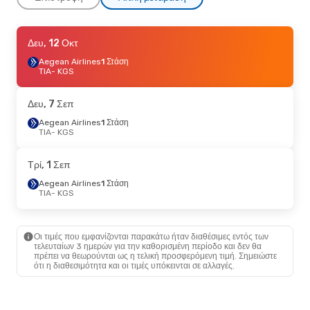
Δευ, 7 Σεπ
Δευ, 12 Οκτ
- Παρ, 11 Σεπ
Aegean Airlines
Aegean Airlines
1 Στάση
1 Στάση
TIA
TIA
- KGS
- KGS
Aegean Airlines
1 Στάση
KGS
- TIA
Δευ, 7 Σεπ
Τρί, 25 Αυγ
Aegean Airlines
- Πέμ, 3 Σεπ
1 Στάση
TIA
- KGS
Aegean Airlines
1 Στάση
TIA
- KGS
Aegean Airlines
1 Στάση
Τρί, 1 Σεπ
KGS
- TIA
Aegean Airlines
1 Στάση
TIA
- KGS
Οι τιμές που εμφανίζονται παρακάτω ήταν διαθέσιμες εντός των
τελευταίων 3 ημερών για την καθορισμένη περίοδο και δεν θα
πρέπει να θεωρούνται ως η τελική προσφερόμενη τιμή. Σημειώστε
ότι η διαθεσιμότητα και οι τιμές υπόκεινται σε αλλαγές.