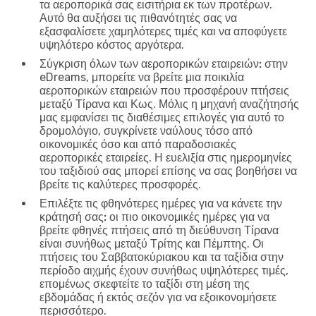
τα αεροπορικά σας εισιτήρια εκ των προτέρων.
Αυτό θα αυξήσει τις πιθανότητές σας να
εξασφαλίσετε χαμηλότερες τιμές και να αποφύγετε
υψηλότερο κόστος αργότερα.
Σύγκριση όλων των αεροπορικών εταιρειών:
στην
eDreams, μπορείτε να βρείτε μια ποικιλία
αεροπορικών εταιρειών που προσφέρουν πτήσεις
μεταξύ Τίρανα και Κως. Μόλις η μηχανή αναζήτησής
μας εμφανίσει τις διαθέσιμες επιλογές για αυτό το
δρομολόγιο, συγκρίνετε ναύλους τόσο από
οικονομικές όσο και από παραδοσιακές
αεροπορικές εταιρείες. Η ευελιξία στις ημερομηνίες
του ταξιδιού σας μπορεί επίσης να σας βοηθήσει να
βρείτε τις καλύτερες προσφορές.
Επιλέξτε τις φθηνότερες ημέρες για να κάνετε την
κράτησή σας:
οι πιο οικονομικές ημέρες για να
βρείτε φθηνές πτήσεις από τη διεύθυνση Τίρανα
είναι συνήθως μεταξύ Τρίτης και Πέμπτης. Οι
πτήσεις του Σαββατοκύριακου και τα ταξίδια στην
περίοδο αιχμής έχουν συνήθως υψηλότερες τιμές,
επομένως σκεφτείτε το ταξίδι στη μέση της
εβδομάδας ή εκτός σεζόν για να εξοικονομήσετε
περισσότερο.