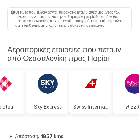
SKG
- PAR
Transavia France
Άμεση
PAR
- SKG
Οι τιμές που εμφανίζονται παρακάτω ήταν διαθέσιμες εντός των
τελευταίων 3 ημερών για την καθορισμένη περίοδο και δεν θα
πρέπει να θεωρούνται ως η τελική προσφερόμενη τιμή. Σημειώστε
ότι η διαθεσιμότητα και οι τιμές υπόκεινται σε αλλαγές.
Αεροπορικές εταιρείες που πετούν
από Θεσσαλονίκη προς Παρίσι
olotea
Sky Express
Swiss International Air Lines
Wizz 
Απόσταση:
1857 kms