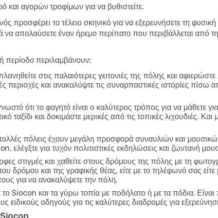
ό και αγορών τροφίμων για να βυθιστείτε.
νός προσφέρει το τέλειο σκηνικό για να εξερευνήσετε τη φυσική
να απολαύσετε έναν ήρεμο περίπατο που περιβάλλεται από τη 
λή περίοδο περιλαμβάνουν:
λανηθείτε στις παλαιότερες γειτονιές της πόλης και αφιερώστε
ικές περιοχές και ανακαλύψτε τις συναρπαστικές ιστορίες πίσω α
γνωστό ότι το φαγητό είναι ο καλύτερος τρόπος για να μάθετε γι
ό ταξίδι και δοκιμάστε μερικές από τις τοπικές λιχουδιές. Και
ολλές πόλεις έχουν μεγάλη προσφορά συναυλιών και μουσικών
on, ελέγξτε για τυχόν πολιτιστικές εκδηλώσεις και ζωντανή μ
φες στιγμές και χαθείτε στους δρόμους της πόλης με τη φωτο
 του δρόμου και της γραφικής θέας, είτε με το τηλέφωνό σας εί
πους για να ανακαλύψετε την πόλη.
το Siocon και τα γύρω τοπία με ποδήλατο ή με τα πόδια. Είναι
ους ειδικούς οδηγούς για τις καλύτερες διαδρομές για εξερεύνησ
ο Siocon