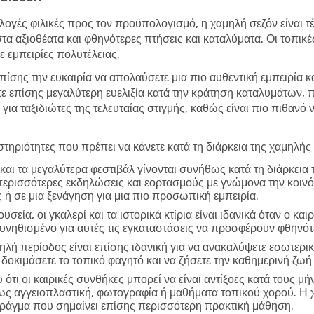
λογές φιλικές προς τον προϋπολογισμό, η χαμηλή σεζόν είναι τέλ
στα αξιοθέατα και φθηνότερες πτήσεις και καταλύματα. Οι τοπικ
 εμπειρίες πολυτέλειας.
επίσης την ευκαιρία να απολαύσετε μια πιο αυθεντική εμπειρία κ
τε επίσης μεγαλύτερη ευελιξία κατά την κράτηση καταλυμάτων,
 για ταξιδιώτες της τελευταίας στιγμής, καθώς είναι πιο πιθανό
τηριότητες που πρέπει να κάνετε κατά τη διάρκεια της χαμηλής
και τα μεγαλύτερα φεστιβάλ γίνονται συνήθως κατά τη διάρκεια
περισσότερες εκδηλώσεις και εορτασμούς με γνώμονα την κοινό
 ή σε μια ξενάγηση για μια πιο προσωπική εμπειρία.
υσεία, οι γκαλερί και τα ιστορικά κτίρια είναι ιδανικά όταν ο και
συνηθισμένο για αυτές τις εγκαταστάσεις να προσφέρουν φθηνό
ηλή περίοδος είναι επίσης ιδανική για να ανακαλύψετε εσωτερικ
 δοκιμάσετε το τοπικό φαγητό και να ζήσετε την καθημερινή ζωή
ότι οι καιρικές συνθήκες μπορεί να είναι αντίξοες κατά τους μή
πως αγγειοπλαστική, φωτογραφία ή μαθήματα τοπικού χορού. Η 
 πράγμα που σημαίνει επίσης περισσότερη πρακτική μάθηση.