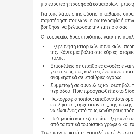
μια ευρύτερη προσφορά εστιατορίων, μπιστρ
Για τους λάτρεις της φύσης, ο καθαρός ουρα
παρατήρηση πουλιών, η φωτογραφία ή απλά 
βοηθήσει να βελτιώσετε την εμπειρία σας.
Οι κορυφαίες δραστηριότητες κατά την υψη
Εξερεύνηση ιστορικών συνοικιών:
περιπ
της. Κάντε μια βόλτα στις κύριες ιστορ
πόλης.
Επισκέψεις σε υπαίθριες αγορές:
είναι 
γευστικούς σας κάλυκες ένα συναρπαστικ
αναμνηστικά σε υπαίθριες αγορές!
Συμμετοχή σε συναυλίες και φεστιβάλ:
π
περιόδου. Πριν προσγειωθείτε στο Sioc
Φωτογραφία τοπίου:
απαθανατίστε όμορ
εκπληκτικής αρχιτεκτονικής, της τέχνης
να είναι ένας από τους καλύτερους τρό
Ποδηλασία και πεζοπορία:
Εξερευνήστε 
από τα τοπικά τουριστικά γραφεία και τ
Τι να κάνετε κατά τη χαμηλή περίοδο στ