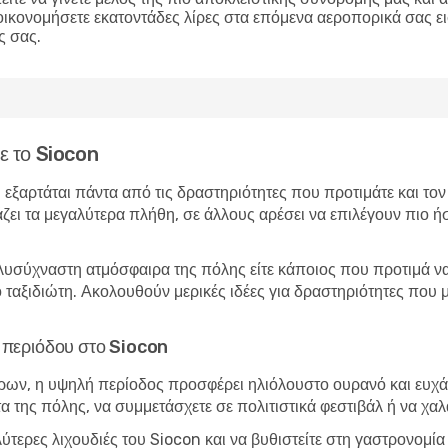
οικονομήσετε εκατοντάδες λίρες στα επόμενα αεροπορικά σας ε
ς σας.
τε το Siocon
n εξαρτάται πάντα από τις δραστηριότητες που προτιμάτε και το
άζει τα μεγαλύτερα πλήθη, σε άλλους αρέσει να επιλέγουν πιο ήσ
λυσύχναστη ατμόσφαιρα της πόλης είτε κάποιος που προτιμά να 
ο ταξιδιώτη. Ακολουθούν μερικές ιδέες για δραστηριότητες που
ής περιόδου στο Siocon
ώρων, η υψηλή περίοδος προσφέρει ηλιόλουστο ουρανό και ευχάρ
τα της πόλης, να συμμετάσχετε σε πολιτιστικά φεστιβάλ ή να χα
λύτερες λιχουδιές του Siocon και να βυθιστείτε στη γαστρονομ