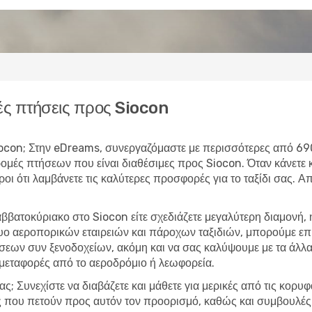
ς πτήσεις προς Siocon
 Siocon; Στην eDreams, συνεργαζόμαστε με περισσότερες από 69
δρομές πτήσεων που είναι διαθέσιμες προς Siocon. Όταν κάνε
υροι ότι λαμβάνετε τις καλύτερες προσφορές για το ταξίδι σας. 
αββατοκύριακο στο Siocon είτε σχεδιάζετε μεγαλύτερη διαμονή
τυο αεροπορικών εταιρειών και πάροχων ταξιδιών, μπορούμε ε
εων συν ξενοδοχείων, ακόμη και να σας καλύψουμε με τα άλλα 
 μεταφορές από το αεροδρόμιο ή λεωφορεία.
ας; Συνεχίστε να διαβάζετε και μάθετε για μερικές από τις κορυ
ίες που πετούν προς αυτόν τον προορισμό, καθώς και συμβουλές 