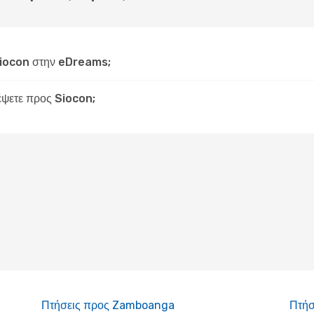
Siocon στην eDreams;
δέψετε προς Siocon;
Πτήσεις προς Zamboanga
Πτήσ