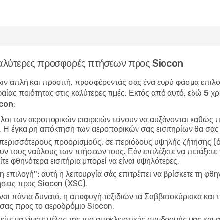
 καλύτερες προσφορές πτήσεων προς Siocon
ν απλή και προσιτή, προσφέροντάς σας ένα ευρύ φάσμα επιλογώ
αίας ποιότητας στις καλύτερες τιμές. Εκτός από αυτό, εδώ
5 χρ
ocon
:
ύλοι των αεροπορικών εταιρειών τείνουν να αυξάνονται καθώς π
ν. Η έγκαιρη απόκτηση των αεροπορικών σας εισιτηρίων θα σας
 περισσότερους προορισμούς, σε περιόδους υψηλής ζήτησης (όπ
ν τους ναύλους των πτήσεων τους. Εάν επιλέξετε να πετάξετε 
ίτε φθηνότερα εισιτήρια μπορεί να είναι υψηλότερες.
η επιλογή":
αυτή η λειτουργία σάς επιτρέπει να βρίσκετε τη φθη
σεις προς Siocon (XSO).
ίναι πάντα δυνατό, η αποφυγή ταξιδιών τα Σαββατοκύριακα και τ
 σας προς το αεροδρόμιο Siocon.
είτε να γίνετε μέλος της πιο αποκλειστικής συνδρομής μας και α