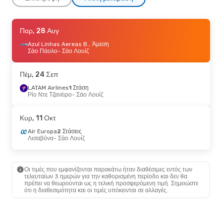
Σάβ, 12 Σεπ
Παρ, 28 Αυγ
- Πέμ, 17 Σεπ
Azul Linhas Aereas Brasileiras
Azul Linhas Aereas Brasileiras
Άμεση
2 Στάσεις
Σάο Πάολο
- Σάο Λουίζ
Σάο Πάολο
- Σάο Λουίζ
Azul Linhas Aereas Brasileiras
1 Στάση
Σάο Λουίζ
- Σάο Πάολο
Πέμ, 24 Σεπ
LATAM Airlines
1 Στάση
Κυρ, 11 Οκτ
Ρίο Ντε Τζανέιρο
- Πέμ, 15 Οκτ
- Σάο Λουίζ
Air Europa
2 Στάσεις
Λισαβόνα
- Σάο Λουίζ
Κυρ, 11 Οκτ
Azul Linhas Aereas Brasileiras
2 Στάσεις
Air Europa
2 Στάσεις
Σάο Λουίζ
- Λισαβόνα
Λισαβόνα
- Σάο Λουίζ
Οι τιμές που εμφανίζονται παρακάτω ήταν διαθέσιμες εντός των
τελευταίων 3 ημερών για την καθορισμένη περίοδο και δεν θα
πρέπει να θεωρούνται ως η τελική προσφερόμενη τιμή. Σημειώστε
ότι η διαθεσιμότητα και οι τιμές υπόκεινται σε αλλαγές.