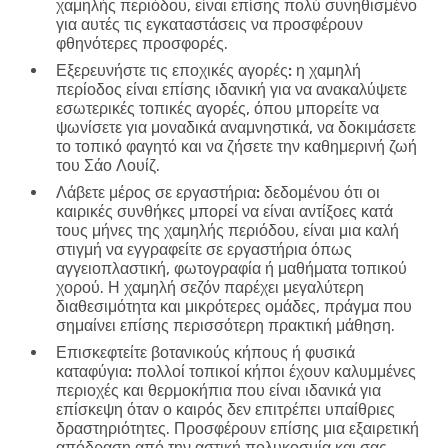
χαμηλής περιόδου, είναι επίσης πολύ συνηθισμένο
για αυτές τις εγκαταστάσεις να προσφέρουν
φθηνότερες προσφορές.
Εξερευνήστε τις εποχικές αγορές:
η χαμηλή
περίοδος είναι επίσης ιδανική για να ανακαλύψετε
εσωτερικές τοπικές αγορές, όπου μπορείτε να
ψωνίσετε για μοναδικά αναμνηστικά, να δοκιμάσετε
το τοπικό φαγητό και να ζήσετε την καθημερινή ζωή
του Σάο Λουίζ.
Λάβετε μέρος σε εργαστήρια:
δεδομένου ότι οι
καιρικές συνθήκες μπορεί να είναι αντίξοες κατά
τους μήνες της χαμηλής περιόδου, είναι μια καλή
στιγμή να εγγραφείτε σε εργαστήρια όπως
αγγειοπλαστική, φωτογραφία ή μαθήματα τοπικού
χορού. Η χαμηλή σεζόν παρέχει μεγαλύτερη
διαθεσιμότητα και μικρότερες ομάδες, πράγμα που
σημαίνει επίσης περισσότερη πρακτική μάθηση.
Επισκεφτείτε βοτανικούς κήπους ή φυσικά
καταφύγια:
πολλοί τοπικοί κήποι έχουν καλυμμένες
περιοχές και θερμοκήπια που είναι ιδανικά για
επίσκεψη όταν ο καιρός δεν επιτρέπει υπαίθριες
δραστηριότητες. Προσφέρουν επίσης μια εξαιρετική
απόδραση από την αστική πολυκοσμία και σας