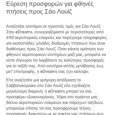
Εύρεση προσφορών για φθηνές
πτήσεις προς Σάο Λουίζ
Αναζητάτε εισιτήρια σε προσιτές τιμές για Σάο Λουίζ;
Στην eDreams, συνεργαζόμαστε με περισσότερες από
690 αεροπορικές εταιρείες και παρέχουμε πληροφορίες
για εκατοντάδες χιλιάδες διαδρομές πτήσεων που είναι
διαθέσιμες προς Σάο Λουίζ. Όταν κάνετε κράτηση των
φθηνών αεροπορικών εισιτηρίων μαζί μας, μπορείτε να
είστε σίγουροι ότι λαμβάνετε τις καλύτερες προσφορές
για το ταξίδι σας. Από εισιτήρια απλής μετάβασης έως
μετ' επιστροφής, η eDreams σας έχει καλύψει.
Είτε αναζητάτε μια γρήγορη απόδραση το
Σαββατοκύριακο στο Σάο Λουίζ είτε σχεδιάζετε
μεγαλύτερη διαμονή, η eDreams μπορεί να σας
προσφέρει εξοικονομήσεις. Χάρη στο τεράστιο μας
δίκτυο αεροπορικών εταιρειών και πάροχων ταξιδιών,
μπορούμε επίσης να σας προσφέρουμε τέλειες
προσφορές διακοπών με τα πακέτα μας πτήσεων συν