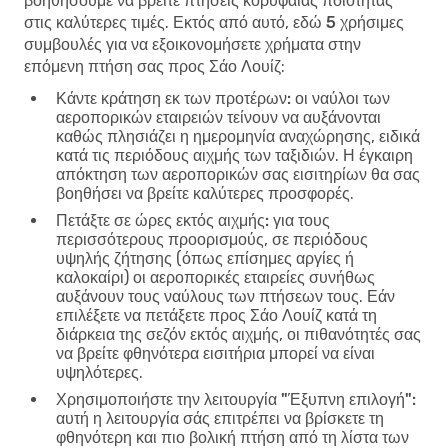
βοηθήσουμε να βρείτε πτήσεις κορυφαίας ποιότητας
στις καλύτερες τιμές. Εκτός από αυτό, εδώ
5 χρήσιμες
συμβουλές για να εξοικονομήσετε χρήματα στην
επόμενη πτήση σας προς Σάο Λουίζ
:
Κάντε κράτηση εκ των προτέρων:
οι ναύλοι των
αεροπορικών εταιρειών τείνουν να αυξάνονται
καθώς πλησιάζει η ημερομηνία αναχώρησης, ειδικά
κατά τις περιόδους αιχμής των ταξιδιών. Η έγκαιρη
απόκτηση των αεροπορικών σας εισιτηρίων θα σας
βοηθήσει να βρείτε καλύτερες προσφορές.
Πετάξτε σε ώρες εκτός αιχμής:
για τους
περισσότερους προορισμούς, σε περιόδους
υψηλής ζήτησης (όπως επίσημες αργίες ή
καλοκαίρι) οι αεροπορικές εταιρείες συνήθως
αυξάνουν τους ναύλους των πτήσεων τους. Εάν
επιλέξετε να πετάξετε προς Σάο Λουίζ κατά τη
διάρκεια της σεζόν εκτός αιχμής, οι πιθανότητές σας
να βρείτε φθηνότερα εισιτήρια μπορεί να είναι
υψηλότερες.
Χρησιμοποιήστε την λειτουργία "Έξυπνη επιλογή":
αυτή η λειτουργία σάς επιτρέπει να βρίσκετε τη
φθηνότερη και πιο βολική πτήση από τη λίστα των