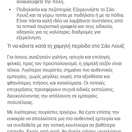
ανακαλύψετε την πόλη.
Ποδηλασία και πεζοπορία:
Εξερευνήστε το Σάο
Λουίζ και τα γύρω τοπία με ποδήλατο ή με τα πόδια.
Είναι πάντα καλή ιδέα να λαμβάνετε συστάσεις από
τα τοπικά τουριστικά γραφεία και τους ειδικούς
οδηγούς για τις καλύτερες διαδρομές για
εξερεύνηση.
Τι να κάνετε κατά τη χαμηλή περίοδο στο Σάο Λουίζ
Για όσους αναζητούν γαλήνη, ησυχία και επιλογές
φιλικές προς τον προϋπολογισμό, η χαμηλή σεζόν είναι
τέλεια. Λιγότεροι τουρίστες σημαίνει πιο αυθεντικές
εμπειρίες, χωρίς μεγάλες ουρές στα αξιοθέατα και
φθηνότερες πτήσεις και καταλύματα. Οι τοπικές
επιχειρήσεις προσφέρουν συχνά ειδικές εκπτώσεις,
διευκολύνοντας την απόλαυση σε εμπειρίες
πολυτέλειας.
Με λιγότερους τουρίστες τριγύρω, θα έχετε επίσης την
ευκαιρία να απολαύσετε μια πιο αυθεντική εμπειρία και
να συνδεθείτε με την τοπική κουλτούρα σε βαθύτερο
επίπεδο. Εκτός από αυτό, θα βρείτε επίσης μεγαλύτερη