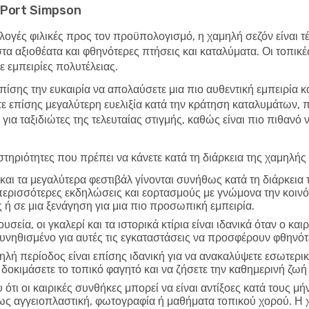
το Port Simpson
λογές φιλικές προς τον προϋπολογισμό, η χαμηλή σεζόν είναι τέλ
στα αξιοθέατα και φθηνότερες πτήσεις και καταλύματα. Οι τοπικ
 εμπειρίες πολυτέλειας.
επίσης την ευκαιρία να απολαύσετε μια πιο αυθεντική εμπειρία κ
τε επίσης μεγαλύτερη ευελιξία κατά την κράτηση καταλυμάτων,
 για ταξιδιώτες της τελευταίας στιγμής, καθώς είναι πιο πιθανό
τηριότητες που πρέπει να κάνετε κατά τη διάρκεια της χαμηλής
και τα μεγαλύτερα φεστιβάλ γίνονται συνήθως κατά τη διάρκεια
περισσότερες εκδηλώσεις και εορτασμούς με γνώμονα την κοινό
 ή σε μια ξενάγηση για μια πιο προσωπική εμπειρία.
υσεία, οι γκαλερί και τα ιστορικά κτίρια είναι ιδανικά όταν ο και
συνηθισμένο για αυτές τις εγκαταστάσεις να προσφέρουν φθηνό
ηλή περίοδος είναι επίσης ιδανική για να ανακαλύψετε εσωτερικ
 δοκιμάσετε το τοπικό φαγητό και να ζήσετε την καθημερινή ζωή
ότι οι καιρικές συνθήκες μπορεί να είναι αντίξοες κατά τους μή
πως αγγειοπλαστική, φωτογραφία ή μαθήματα τοπικού χορού. Η 