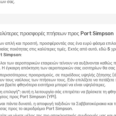
εων σας.
ς καλύτερες προσφορές πτήσεων προς Port Simpson
ν απλή και προσιτή, προσφέροντάς σας ένα ευρύ φάσμα επιλογώ
αίας ποιότητας στις καλύτερες τιμές. Εκτός από αυτό, εδώ
5 χρ
rt Simpson
:
ύλοι των αεροπορικών εταιρειών τείνουν να αυξάνονται καθώς π
ν. Η έγκαιρη απόκτηση των αεροπορικών σας εισιτηρίων θα σας
 περισσότερους προορισμούς, σε περιόδους υψηλής ζήτησης (όπ
ν τους ναύλους των πτήσεων τους. Εάν επιλέξετε να πετάξετε 
να βρείτε φθηνότερα εισιτήρια μπορεί να είναι υψηλότερες.
η επιλογή":
αυτή η λειτουργία σάς επιτρέπει να βρίσκετε τη φθη
σεις προς Port Simpson (YPI).
ίναι πάντα δυνατό, η αποφυγή ταξιδιών τα Σαββατοκύριακα και τ
ς σας προς το αεροδρόμιο Port Simpson.
είτε να γίνετε μέλος της πιο αποκλειστικής συνδρομής μας και α