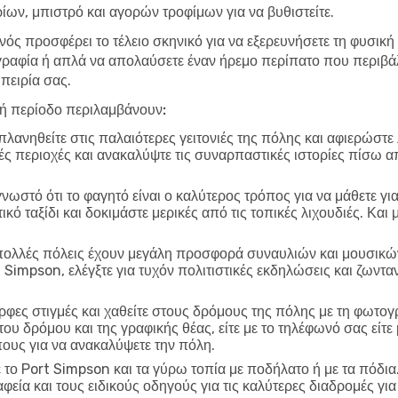
ων, μπιστρό και αγορών τροφίμων για να βυθιστείτε.
νός προσφέρει το τέλειο σκηνικό για να εξερευνήσετε τη φυσική
ραφία ή απλά να απολαύσετε έναν ήρεμο περίπατο που περιβάλ
πειρία σας.
λή περίοδο περιλαμβάνουν:
λανηθείτε στις παλαιότερες γειτονιές της πόλης και αφιερώστε
ικές περιοχές και ανακαλύψτε τις συναρπαστικές ιστορίες πίσω α
γνωστό ότι το φαγητό είναι ο καλύτερος τρόπος για να μάθετε γι
ό ταξίδι και δοκιμάστε μερικές από τις τοπικές λιχουδιές. Και
ολλές πόλεις έχουν μεγάλη προσφορά συναυλιών και μουσικών
 Simpson, ελέγξτε για τυχόν πολιτιστικές εκδηλώσεις και ζων
φες στιγμές και χαθείτε στους δρόμους της πόλης με τη φωτο
 του δρόμου και της γραφικής θέας, είτε με το τηλέφωνό σας εί
πους για να ανακαλύψετε την πόλη.
το Port Simpson και τα γύρω τοπία με ποδήλατο ή με τα πόδια.
φεία και τους ειδικούς οδηγούς για τις καλύτερες διαδρομές γι