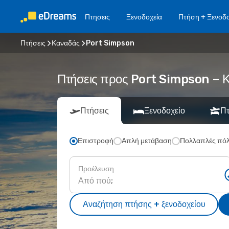
Πτησεις
Ξενοδοχεία
Πτήση + Ξενοδο
Πτήσεις
Καναδάς
Port Simpson
Πτήσεις προς Port Simpson – Κ
Πτήσεις
Ξενοδοχείο
Πτ
Επιστροφή
Απλή μετάβαση
Πολλαπλές πόλ
Προέλευση
Αναζήτηση πτήσης + ξενοδοχείου