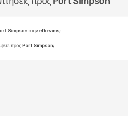
ς πτήσεις προς Port Simpson
Port Simpson στην eDreams;
ιδέψετε προς Port Simpson;