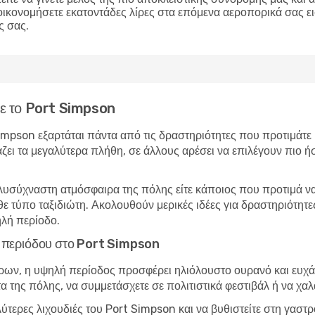
οικονομήσετε εκατοντάδες λίρες στα επόμενα αεροπορικά σας ε
ς σας.
ίτε το Port Simpson
Simpson εξαρτάται πάντα από τις δραστηριότητες που προτιμάτε
άζει τα μεγαλύτερα πλήθη, σε άλλους αρέσει να επιλέγουν πιο ήσ
λυσύχναστη ατμόσφαιρα της πόλης είτε κάποιος που προτιμά να 
θε τύπο ταξιδιώτη. Ακολουθούν μερικές ιδέες για δραστηριότητ
λή περίοδο.
ής περιόδου στο Port Simpson
ώρων, η υψηλή περίοδος προσφέρει ηλιόλουστο ουρανό και ευχάρ
τα της πόλης, να συμμετάσχετε σε πολιτιστικά φεστιβάλ ή να χα
λύτερες λιχουδιές του Port Simpson και να βυθιστείτε στη γασ