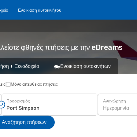
χείο
Ενοικίαση αυτοκινήτου
λείστε φθηνές πτήσεις με την eDreams
ήση + Ξενοδοχείο
Ενοικίαση αυτοκινήτων
εις
Μόνο απευθείας πτήσεις
Προορισμός
Αναχώρηση
Ημερομηνία
Αναζήτηση πτήσεων