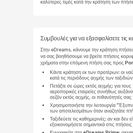
καλύτερες τιμές κατά την κράτηση των πτήσ
Συμβουλές για να εξασφαλίσετε τι
Στην eDreams, κάνουμε την κράτηση πτήσεω
να σας βοηθήσουμε να βρείτε πτήσεις κορυφ
χρήματα στην επόμενη πτήση σας προς Po
Κάντε κράτηση εκ των προτέρων:
οι να
κατά τις περιόδους αιχμής των ταξιδιώ
Πετάξτε σε ώρες εκτός αιχμής:
για τους
αεροπορικές εταιρείες συνήθως αυξάνου
σεζόν εκτός αιχμής, οι πιθανότητές σας 
Χρησιμοποιήστε την λειτουργία "Έξυπν
των αποτελεσμάτων όταν αναζητάτε πτή
Ταξιδεύετε τις καθημερινές:
αν και δεν ε
εξοικονομήσετε σημαντικά στις πτήσει
Εγγραφείτε στο eDreams Prime:
σκεφτ