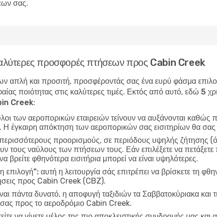
εων σας.
 καλύτερες προσφορές πτήσεων προς Cabin Creek
ν απλή και προσιτή, προσφέροντάς σας ένα ευρύ φάσμα επιλογώ
αίας ποιότητας στις καλύτερες τιμές. Εκτός από αυτό, εδώ
5 χρ
bin Creek
:
ύλοι των αεροπορικών εταιρειών τείνουν να αυξάνονται καθώς π
ν. Η έγκαιρη απόκτηση των αεροπορικών σας εισιτηρίων θα σας
 περισσότερους προορισμούς, σε περιόδους υψηλής ζήτησης (όπ
ν τους ναύλους των πτήσεων τους. Εάν επιλέξετε να πετάξετε 
να βρείτε φθηνότερα εισιτήρια μπορεί να είναι υψηλότερες.
η επιλογή":
αυτή η λειτουργία σάς επιτρέπει να βρίσκετε τη φθη
ήσεις προς Cabin Creek (CBZ).
ίναι πάντα δυνατό, η αποφυγή ταξιδιών τα Σαββατοκύριακα και τ
 σας προς το αεροδρόμιο Cabin Creek.
είτε να γίνετε μέλος της πιο αποκλειστικής συνδρομής μας και α