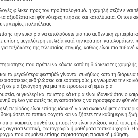
λογές φιλικές προς τον προϋπολογισμό, η χαμηλή σεζόν είναι τέλ
στα αξιοθέατα και φθηνότερες πτήσεις και καταλύματα. Οι τοπικ
 εμπειρίες πολυτέλειας.
επίσης την ευκαιρία να απολαύσετε μια πιο αυθεντική εμπειρία κ
τε επίσης μεγαλύτερη ευελιξία κατά την κράτηση καταλυμάτων,
 για ταξιδιώτες της τελευταίας στιγμής, καθώς είναι πιο πιθανό
τηριότητες που πρέπει να κάνετε κατά τη διάρκεια της χαμηλής
και τα μεγαλύτερα φεστιβάλ γίνονται συνήθως κατά τη διάρκεια
περισσότερες εκδηλώσεις και εορτασμούς με γνώμονα την κοινό
 ή σε μια ξενάγηση για μια πιο προσωπική εμπειρία.
υσεία, οι γκαλερί και τα ιστορικά κτίρια είναι ιδανικά όταν ο και
συνηθισμένο για αυτές τις εγκαταστάσεις να προσφέρουν φθηνό
ηλή περίοδος είναι επίσης ιδανική για να ανακαλύψετε εσωτερικ
 δοκιμάσετε το τοπικό φαγητό και να ζήσετε την καθημερινή ζωή
ότι οι καιρικές συνθήκες μπορεί να είναι αντίξοες κατά τους μή
πως αγγειοπλαστική, φωτογραφία ή μαθήματα τοπικού χορού. Η 
 πράγμα που σημαίνει επίσης περισσότερη πρακτική μάθηση.