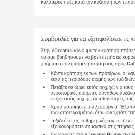
καλύτερες τιμές κατά την κράτηση των πτήσ
Συμβουλές για να εξασφαλίσετε τις
Στην eDreams, κάνουμε την κράτηση πτήσεω
να σας βοηθήσουμε να βρείτε πτήσεις κορυφ
χρήματα στην επόμενη πτήση σας προς Ca
Κάντε κράτηση εκ των προτέρων:
οι να
κατά τις περιόδους αιχμής των ταξιδιώ
Πετάξτε σε ώρες εκτός αιχμής:
για τους
αεροπορικές εταιρείες συνήθως αυξάνου
σεζόν εκτός αιχμής, οι πιθανότητές σας 
Χρησιμοποιήστε την λειτουργία "Έξυπν
των αποτελεσμάτων όταν αναζητάτε πτ
Ταξιδεύετε τις καθημερινές:
αν και δεν ε
εξοικονομήσετε σημαντικά στις πτήσεις
Εγγραφείτε στο eDreams Prime:
σκεφτ