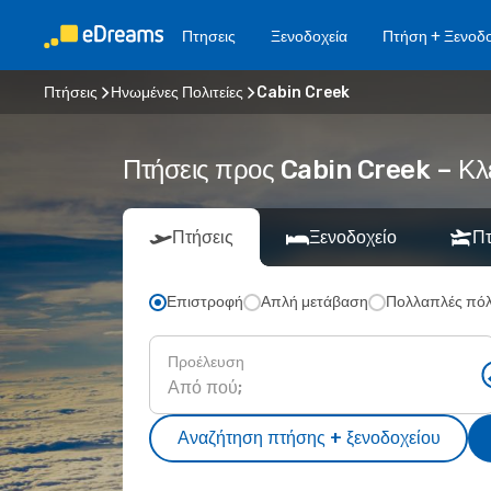
Πτησεις
Ξενοδοχεία
Πτήση + Ξενοδο
Πτήσεις
Ηνωμένες Πολιτείες
Cabin Creek
Πτήσεις προς Cabin Creek – Κλ
Πτήσεις
Ξενοδοχείο
Πτ
Επιστροφή
Απλή μετάβαση
Πολλαπλές πόλ
Προέλευση
Αναζήτηση πτήσης + ξενοδοχείου