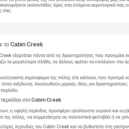
οικονομήσετε εκατοντάδες λίρες στα επόμενα αεροπορικά σας ε
ς σας.
τε το Cabin Creek
 Creek εξαρτάται πάντα από τις δραστηριότητες που προτιμάτε κ
άζει τα μεγαλύτερα πλήθη, σε άλλους αρέσει να επιλέγουν πιο ήσ
λυσύχναστη ατμόσφαιρα της πόλης είτε κάποιος που προτιμά να 
ε τύπο ταξιδιώτη. Ακολουθούν μερικές ιδέες για δραστηριότητε
 περίοδο.
ής περιόδου στο Cabin Creek
ώρων, η υψηλή περίοδος προσφέρει ηλιόλουστο ουρανό και ευχάρ
τα της πόλης, να συμμετάσχετε σε πολιτιστικά φεστιβάλ ή να χα
λύτερες λιχουδιές του Cabin Creek και να βυθιστείτε στη γαστρ