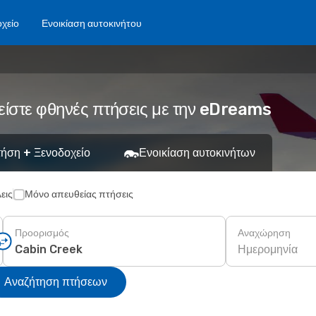
χείο
Ενοικίαση αυτοκινήτου
είστε φθηνές πτήσεις με την eDreams
ήση + Ξενοδοχείο
Ενοικίαση αυτοκινήτων
εις
Μόνο απευθείας πτήσεις
Προορισμός
Αναχώρηση
Ημερομηνία
Αναζήτηση πτήσεων