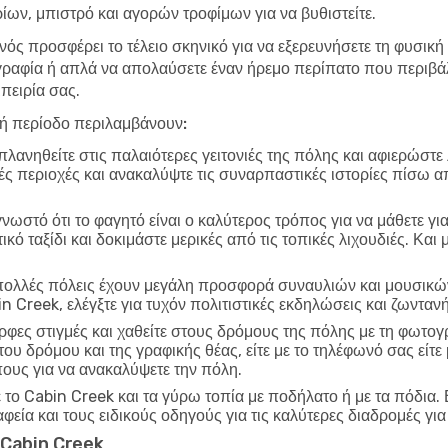
ων, μπιστρό και αγορών τροφίμων για να βυθιστείτε.
νός προσφέρει το τέλειο σκηνικό για να εξερευνήσετε τη φυσική
ραφία ή απλά να απολαύσετε έναν ήρεμο περίπατο που περιβάλ
πειρία σας.
λή περίοδο περιλαμβάνουν:
λανηθείτε στις παλαιότερες γειτονιές της πόλης και αφιερώστε
ικές περιοχές και ανακαλύψτε τις συναρπαστικές ιστορίες πίσω α
γνωστό ότι το φαγητό είναι ο καλύτερος τρόπος για να μάθετε γι
ό ταξίδι και δοκιμάστε μερικές από τις τοπικές λιχουδιές. Και
ολλές πόλεις έχουν μεγάλη προσφορά συναυλιών και μουσικών
n Creek, ελέγξτε για τυχόν πολιτιστικές εκδηλώσεις και ζωντ
φες στιγμές και χαθείτε στους δρόμους της πόλης με τη φωτο
 του δρόμου και της γραφικής θέας, είτε με το τηλέφωνό σας εί
πους για να ανακαλύψετε την πόλη.
το Cabin Creek και τα γύρω τοπία με ποδήλατο ή με τα πόδια. 
φεία και τους ειδικούς οδηγούς για τις καλύτερες διαδρομές γι
ο Cabin Creek