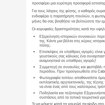
προσφέρει μια ευρύτερη προσφορά εστιατορί
Για τους λάτρεις της φύσης, ο καθαρός ουρα
ενδιαφέρει η παρατήρηση πουλιών, η φωτογ
μήνες θα σας βοηθήσει να βελτιώσετε την εμ
Οι κορυφαίες δραστηριότητες κατά την υψη
Εξερεύνηση ιστορικών συνοικιών:
περιπ
της. Κάντε μια βόλτα στις κύριες ιστορ
πόλης.
Επισκέψεις σε υπαίθριες αγορές:
είναι 
γευστικούς σας κάλυκες ένα συναρπαστικ
αναμνηστικά σε υπαίθριες αγορές!
Συμμετοχή σε συναυλίες και φεστιβάλ:
π
περιόδου. Πριν προσγειωθείτε στο Cabi
Φωτογραφία τοπίου:
απαθανατίστε όμορ
εκπληκτικής αρχιτεκτονικής, της τέχνης
να είναι ένας από τους καλύτερους τρό
Ποδηλασία και πεζοπορία:
Εξερευνήστε 
συστάσεις από τα τοπικά τουριστικά γρα
Τι να κάνετε κατά τη χαμηλή περίοδο στ