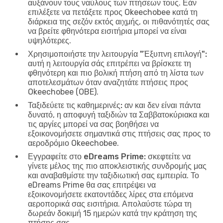
αυξάνουν τους ναύλους των πτήσεων τους. Εάν
επιλέξετε να πετάξετε προς Okeechobee κατά τη
διάρκεια της σεζόν εκτός αιχμής, οι πιθανότητές σας
να βρείτε φθηνότερα εισιτήρια μπορεί να είναι
υψηλότερες.
Χρησιμοποιήστε την λειτουργία "Έξυπνη επιλογή":
αυτή η λειτουργία σάς επιτρέπει να βρίσκετε τη
φθηνότερη και πιο βολική πτήση από τη λίστα των
αποτελεσμάτων όταν αναζητάτε πτήσεις προς
Okeechobee (OBE).
Ταξιδεύετε τις καθημερινές:
αν και δεν είναι πάντα
δυνατό, η αποφυγή ταξιδιών τα Σαββατοκύριακα και
τις αργίες μπορεί να σας βοηθήσει να
εξοικονομήσετε σημαντικά στις πτήσεις σας προς το
αεροδρόμιο Okeechobee.
Εγγραφείτε στο eDreams Prime:
σκεφτείτε να
γίνετε μέλος της πιο αποκλειστικής συνδρομής μας
και αναβαθμίστε την ταξιδιωτική σας εμπειρία. Το
eDreams Prime θα σας επιτρέψει να
εξοικονομήσετε εκατοντάδες λίρες στα επόμενα
αεροπορικά σας εισιτήρια. Απολαύστε τώρα τη
δωρεάν δοκιμή 15 ημερών κατά την κράτηση της
πτήσης σας.