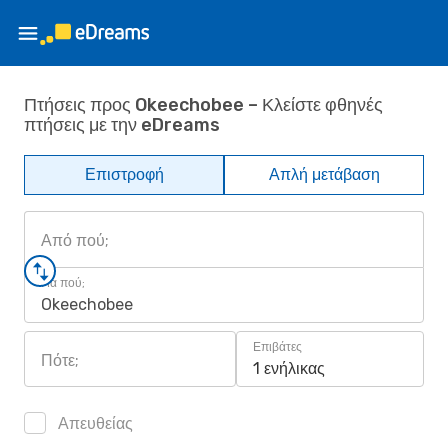
Πτήσεις προς Okeechobee – Κλείστε φθηνές
πτήσεις με την eDreams
Επιστροφή
Απλή μετάβαση
Από πού;
Για πού;
Okeechobee
Επιβάτες
Πότε;
1 ενήλικας
Απευθείας