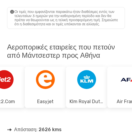
Swiss International Air Lines
1 Στάση
Οι τιμές που εμφανίζονται παρακάτω ήταν διαθέσιμες εντός των
MAN
- ATH
τελευταίων 3 ημερών για την καθορισμένη περίοδο και δεν θα
Lufthansa
1 Στάση
πρέπει να θεωρούνται ως η τελική προσφερόμενη τιμή. Σημειώστε
ATH
- MAN
ότι η διαθεσιμότητα και οι τιμές υπόκεινται σε αλλαγές.
Αεροπορικές εταιρείες που πετούν
από Μάντσεστερ προς Αθήνα
t2.Com
Easyjet
Klm Royal Dutch Airlines
Air Fr
Απόσταση:
2626 kms