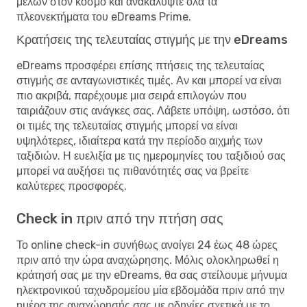
μελών στον κόσμο και ανακαλύψτε όλα τα
πλεονεκτήματα του eDreams Prime.
Κρατήσεις της τελευταίας στιγμής με την eDreams
eDreams προσφέρει επίσης πτήσεις της τελευταίας
στιγμής σε ανταγωνιστικές τιμές. Αν και μπορεί να είναι
πιο ακριβά, παρέχουμε μια σειρά επιλογών που
ταιριάζουν στις ανάγκες σας. Λάβετε υπόψη, ωστόσο, ότι
οι τιμές της τελευταίας στιγμής μπορεί να είναι
υψηλότερες, ιδιαίτερα κατά την περίοδο αιχμής των
ταξιδιών. Η ευελιξία με τις ημερομηνίες του ταξιδιού σας
μπορεί να αυξήσει τις πιθανότητές σας να βρείτε
καλύτερες προσφορές.
Check in πριν από την πτήση σας
Το online check-in συνήθως ανοίγει 24 έως 48 ώρες
πριν από την ώρα αναχώρησης. Μόλις ολοκληρωθεί η
κράτησή σας με την eDreams, θα σας στείλουμε μήνυμα
ηλεκτρονικού ταχυδρομείου μία εβδομάδα πριν από την
ημέρα της αναχώρησής σας με οδηγίες σχετικά με το