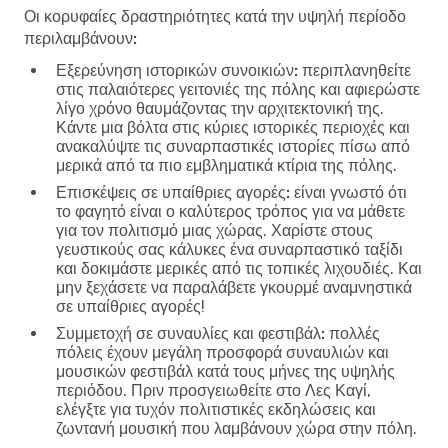
Οι κορυφαίες δραστηριότητες κατά την υψηλή περίοδο
περιλαμβάνουν:
Εξερεύνηση ιστορικών συνοικιών:
περιπλανηθείτε
στις παλαιότερες γειτονιές της πόλης και αφιερώστε
λίγο χρόνο θαυμάζοντας την αρχιτεκτονική της.
Κάντε μια βόλτα στις κύριες ιστορικές περιοχές και
ανακαλύψτε τις συναρπαστικές ιστορίες πίσω από
μερικά από τα πιο εμβληματικά κτίρια της πόλης.
Επισκέψεις σε υπαίθριες αγορές:
είναι γνωστό ότι
το φαγητό είναι ο καλύτερος τρόπος για να μάθετε
για τον πολιτισμό μιας χώρας. Χαρίστε στους
γευστικούς σας κάλυκες ένα συναρπαστικό ταξίδι
και δοκιμάστε μερικές από τις τοπικές λιχουδιές. Και
μην ξεχάσετε να παραλάβετε γκουρμέ αναμνηστικά
σε υπαίθριες αγορές!
Συμμετοχή σε συναυλίες και φεστιβάλ:
πολλές
πόλεις έχουν μεγάλη προσφορά συναυλιών και
μουσικών φεστιβάλ κατά τους μήνες της υψηλής
περιόδου. Πριν προσγειωθείτε στο Λες Καγί,
ελέγξτε για τυχόν πολιτιστικές εκδηλώσεις και
ζωντανή μουσική που λαμβάνουν χώρα στην πόλη.