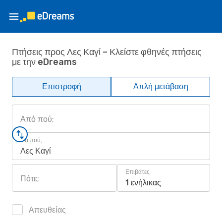
Πτήσεις προς Λες Καγί – Κλείστε φθηνές πτήσεις
με την eDreams
Επιστροφή
Απλή μετάβαση
Από πού;
Για πού;
Λες Καγί
Επιβάτες
Πότε;
1 ενήλικας
Απευθείας