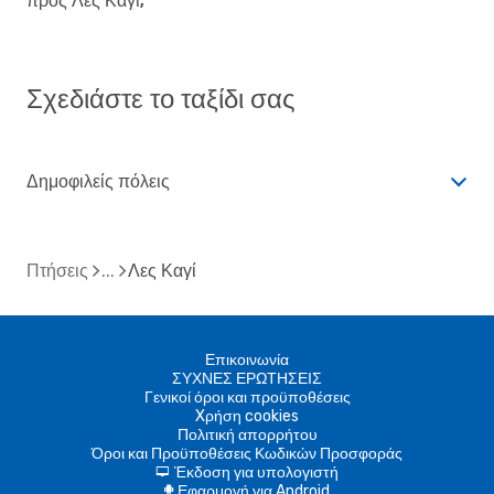
προς Λες Καγί;
Σχεδιάστε το ταξίδι σας
Δημοφιλείς πόλεις
Πτήσεις
Λες Καγί
Επικοινωνία
ΣΥΧΝΕΣ ΕΡΩΤΗΣΕΙΣ
Γενικοί όροι και προϋποθέσεις
Xρήση cookies
Πολιτική απορρήτου
Όροι και Προϋποθέσεις Κωδικών Προσφοράς
Έκδοση για υπολογιστή
d
Εφαρμογή για Android
A