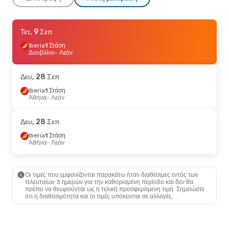
Σάβ, 5 Σεπ
Τετ, 9 Σεπ
- Σάβ, 12 Σεπ
Renfe
Iberia
1 Στάση
Άμεση
Βαρκελώνη
Δουβλίνο
- Λεόν
- Λεόν
Renfe
Άμεση
Λεόν
- Βαρκελώνη
Δευ, 28 Σεπ
Τετ, 23 Σεπ
Iberia
1 Στάση
- Κυρ, 27 Σεπ
Αθήνα
- Λεόν
Iberia
1 Στάση
Αθήνα
- Λεόν
Iberia
1 Στάση
Δευ, 28 Σεπ
Λεόν
- Αθήνα
Iberia
1 Στάση
Αθήνα
- Λεόν
Οι τιμές που εμφανίζονται παρακάτω ήταν διαθέσιμες εντός των
τελευταίων 3 ημερών για την καθορισμένη περίοδο και δεν θα
πρέπει να θεωρούνται ως η τελική προσφερόμενη τιμή. Σημειώστε
ότι η διαθεσιμότητα και οι τιμές υπόκεινται σε αλλαγές.