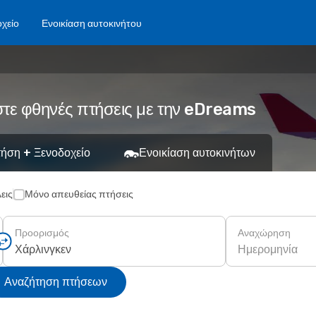
χείο
Ενοικίαση αυτοκινήτου
στε φθηνές πτήσεις με την eDreams
ήση + Ξενοδοχείο
Ενοικίαση αυτοκινήτων
εις
Μόνο απευθείας πτήσεις
Προορισμός
Αναχώρηση
Ημερομηνία
Αναζήτηση πτήσεων