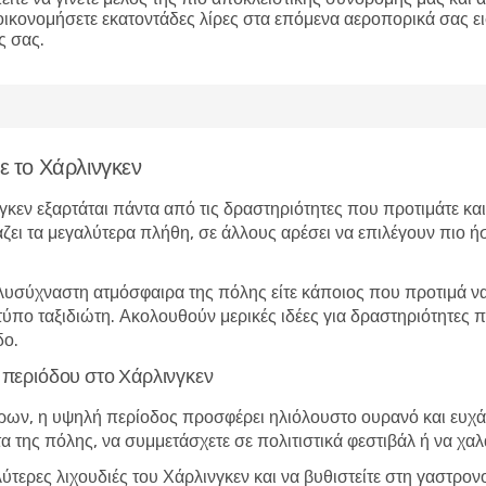
οικονομήσετε εκατοντάδες λίρες στα επόμενα αεροπορικά σας ε
ς σας.
τε το Χάρλινγκεν
νγκεν εξαρτάται πάντα από τις δραστηριότητες που προτιμάτε κα
άζει τα μεγαλύτερα πλήθη, σε άλλους αρέσει να επιλέγουν πιο ήσ
λυσύχναστη ατμόσφαιρα της πόλης είτε κάποιος που προτιμά να 
 τύπο ταξιδιώτη. Ακολουθούν μερικές ιδέες για δραστηριότητες
δο.
ς περιόδου στο Χάρλινγκεν
ώρων, η υψηλή περίοδος προσφέρει ηλιόλουστο ουρανό και ευχάρ
τα της πόλης, να συμμετάσχετε σε πολιτιστικά φεστιβάλ ή να χα
λύτερες λιχουδιές του Χάρλινγκεν και να βυθιστείτε στη γαστρο