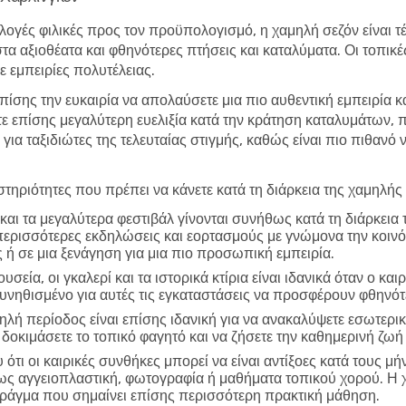
λογές φιλικές προς τον προϋπολογισμό, η χαμηλή σεζόν είναι τέλ
στα αξιοθέατα και φθηνότερες πτήσεις και καταλύματα. Οι τοπικ
 εμπειρίες πολυτέλειας.
επίσης την ευκαιρία να απολαύσετε μια πιο αυθεντική εμπειρία κ
τε επίσης μεγαλύτερη ευελιξία κατά την κράτηση καταλυμάτων,
 για ταξιδιώτες της τελευταίας στιγμής, καθώς είναι πιο πιθανό
τηριότητες που πρέπει να κάνετε κατά τη διάρκεια της χαμηλής
και τα μεγαλύτερα φεστιβάλ γίνονται συνήθως κατά τη διάρκεια
περισσότερες εκδηλώσεις και εορτασμούς με γνώμονα την κοινό
 ή σε μια ξενάγηση για μια πιο προσωπική εμπειρία.
υσεία, οι γκαλερί και τα ιστορικά κτίρια είναι ιδανικά όταν ο και
συνηθισμένο για αυτές τις εγκαταστάσεις να προσφέρουν φθηνό
ηλή περίοδος είναι επίσης ιδανική για να ανακαλύψετε εσωτερικ
 δοκιμάσετε το τοπικό φαγητό και να ζήσετε την καθημερινή ζωή
ότι οι καιρικές συνθήκες μπορεί να είναι αντίξοες κατά τους μή
πως αγγειοπλαστική, φωτογραφία ή μαθήματα τοπικού χορού. Η 
 πράγμα που σημαίνει επίσης περισσότερη πρακτική μάθηση.