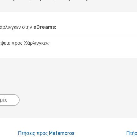
άρλινγκεν στην eDreams;
δέψετε προς Χάρλινγκεν;
μές
Πτήσεις προς Matamoros
Πτήσ