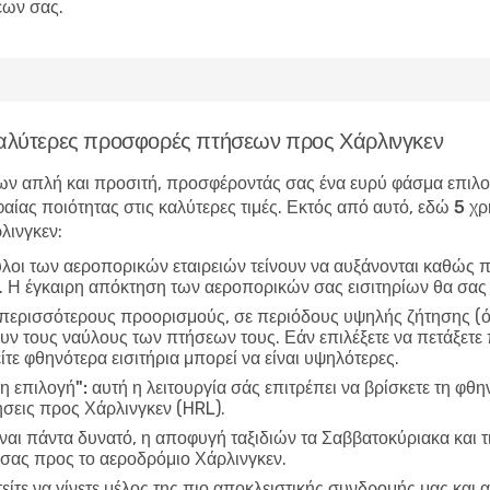
εων σας.
 καλύτερες προσφορές πτήσεων προς Χάρλινγκεν
ν απλή και προσιτή, προσφέροντάς σας ένα ευρύ φάσμα επιλογώ
αίας ποιότητας στις καλύτερες τιμές. Εκτός από αυτό, εδώ
5 χρ
λινγκεν
:
ύλοι των αεροπορικών εταιρειών τείνουν να αυξάνονται καθώς π
ν. Η έγκαιρη απόκτηση των αεροπορικών σας εισιτηρίων θα σας
 περισσότερους προορισμούς, σε περιόδους υψηλής ζήτησης (όπ
ν τους ναύλους των πτήσεων τους. Εάν επιλέξετε να πετάξετε π
ίτε φθηνότερα εισιτήρια μπορεί να είναι υψηλότερες.
η επιλογή":
αυτή η λειτουργία σάς επιτρέπει να βρίσκετε τη φθη
σεις προς Χάρλινγκεν (HRL).
ίναι πάντα δυνατό, η αποφυγή ταξιδιών τα Σαββατοκύριακα και τ
 σας προς το αεροδρόμιο Χάρλινγκεν.
είτε να γίνετε μέλος της πιο αποκλειστικής συνδρομής μας και α