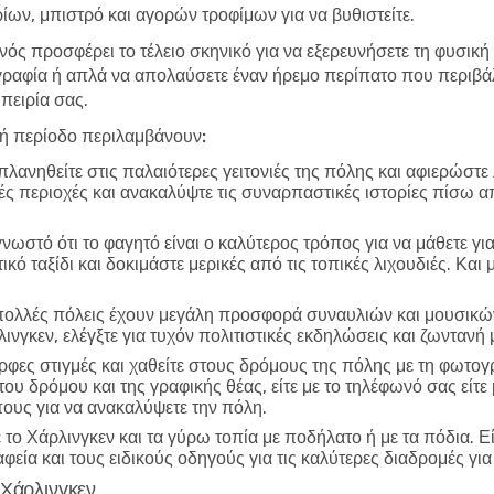
ων, μπιστρό και αγορών τροφίμων για να βυθιστείτε.
νός προσφέρει το τέλειο σκηνικό για να εξερευνήσετε τη φυσική
ραφία ή απλά να απολαύσετε έναν ήρεμο περίπατο που περιβάλ
πειρία σας.
λή περίοδο περιλαμβάνουν:
λανηθείτε στις παλαιότερες γειτονιές της πόλης και αφιερώστε
ικές περιοχές και ανακαλύψτε τις συναρπαστικές ιστορίες πίσω α
γνωστό ότι το φαγητό είναι ο καλύτερος τρόπος για να μάθετε γι
ό ταξίδι και δοκιμάστε μερικές από τις τοπικές λιχουδιές. Και
ολλές πόλεις έχουν μεγάλη προσφορά συναυλιών και μουσικών
ινγκεν, ελέγξτε για τυχόν πολιτιστικές εκδηλώσεις και ζωντα
φες στιγμές και χαθείτε στους δρόμους της πόλης με τη φωτο
 του δρόμου και της γραφικής θέας, είτε με το τηλέφωνό σας εί
πους για να ανακαλύψετε την πόλη.
το Χάρλινγκεν και τα γύρω τοπία με ποδήλατο ή με τα πόδια. Εί
φεία και τους ειδικούς οδηγούς για τις καλύτερες διαδρομές γι
 Χάρλινγκεν