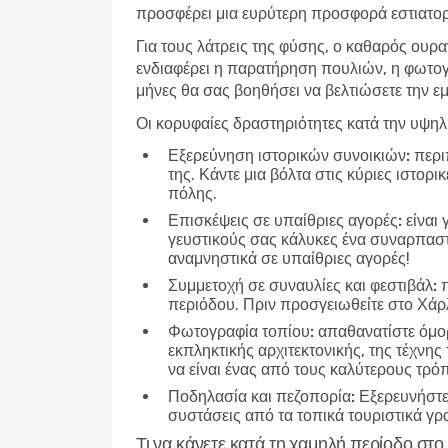
προσφέρει μια ευρύτερη προσφορά εστιατορί
Για τους λάτρεις της φύσης, ο καθαρός ουρα
ενδιαφέρει η παρατήρηση πουλιών, η φωτογ
μήνες θα σας βοηθήσει να βελτιώσετε την εμ
Οι κορυφαίες δραστηριότητες κατά την υψη
Εξερεύνηση ιστορικών συνοικιών:
περιπ
της. Κάντε μια βόλτα στις κύριες ιστορ
πόλης.
Επισκέψεις σε υπαίθριες αγορές:
είναι 
γευστικούς σας κάλυκες ένα συναρπαστικ
αναμνηστικά σε υπαίθριες αγορές!
Συμμετοχή σε συναυλίες και φεστιβάλ:
π
περιόδου. Πριν προσγειωθείτε στο Χάρλ
Φωτογραφία τοπίου:
απαθανατίστε όμορ
εκπληκτικής αρχιτεκτονικής, της τέχνης
να είναι ένας από τους καλύτερους τρό
Ποδηλασία και πεζοπορία:
Εξερευνήστε 
συστάσεις από τα τοπικά τουριστικά γρα
Τι να κάνετε κατά τη χαμηλή περίοδο στο