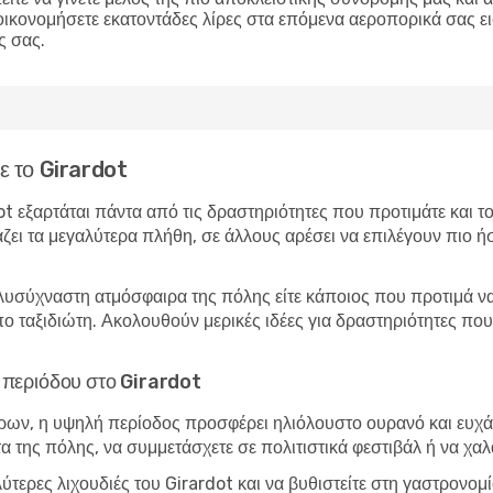
οικονομήσετε εκατοντάδες λίρες στα επόμενα αεροπορικά σας ε
ς σας.
τε το Girardot
dot εξαρτάται πάντα από τις δραστηριότητες που προτιμάτε και 
άζει τα μεγαλύτερα πλήθη, σε άλλους αρέσει να επιλέγουν πιο ήσ
λυσύχναστη ατμόσφαιρα της πόλης είτε κάποιος που προτιμά να 
ύπο ταξιδιώτη. Ακολουθούν μερικές ιδέες για δραστηριότητες πο
ς περιόδου στο Girardot
ώρων, η υψηλή περίοδος προσφέρει ηλιόλουστο ουρανό και ευχάρ
τα της πόλης, να συμμετάσχετε σε πολιτιστικά φεστιβάλ ή να χα
λύτερες λιχουδιές του Girardot και να βυθιστείτε στη γαστρονο