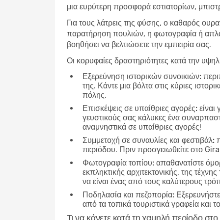
μια ευρύτερη προσφορά εστιατορίων, μπιστρ
Για τους λάτρεις της φύσης, ο καθαρός ουρα
παρατήρηση πουλιών, η φωτογραφία ή απλά 
βοηθήσει να βελτιώσετε την εμπειρία σας.
Οι κορυφαίες δραστηριότητες κατά την υψη
Εξερεύνηση ιστορικών συνοικιών:
περιπ
της. Κάντε μια βόλτα στις κύριες ιστορ
πόλης.
Επισκέψεις σε υπαίθριες αγορές:
είναι 
γευστικούς σας κάλυκες ένα συναρπαστικ
αναμνηστικά σε υπαίθριες αγορές!
Συμμετοχή σε συναυλίες και φεστιβάλ:
π
περιόδου. Πριν προσγειωθείτε στο Gira
Φωτογραφία τοπίου:
απαθανατίστε όμορ
εκπληκτικής αρχιτεκτονικής, της τέχνης
να είναι ένας από τους καλύτερους τρό
Ποδηλασία και πεζοπορία:
Εξερευνήστε 
από τα τοπικά τουριστικά γραφεία και τ
Τι να κάνετε κατά τη χαμηλή περίοδο στ