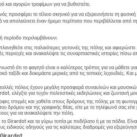
ό και αγορών τροφίμων για να βυθιστείτε.
νός προσφέρει το τέλειο σκηνικό για να εξερευνήσετε τη φυσική 
να απολαύσετε έναν ήρεμο περίπατο που περιβάλλεται από τη 
λή περίοδο περιλαμβάνουν:
λανηθείτε στις παλαιότερες γειτονιές της πόλης και αφιερώστε
ικές περιοχές και ανακαλύψτε τις συναρπαστικές ιστορίες πίσω α
γνωστό ότι το φαγητό είναι ο καλύτερος τρόπος για να μάθετε γι
ό ταξίδι και δοκιμάστε μερικές από τις τοπικές λιχουδιές. Και
ολλές πόλεις έχουν μεγάλη προσφορά συναυλιών και μουσικών
rdot, ελέγξτε για τυχόν πολιτιστικές εκδηλώσεις και ζωντανή 
φες στιγμές και χαθείτε στους δρόμους της πόλης με τη φωτο
 του δρόμου και της γραφικής θέας, είτε με το τηλέφωνό σας εί
πους για να ανακαλύψετε την πόλη.
το Girardot και τα γύρω τοπία με ποδήλατο ή με τα πόδια. Είνα
ους ειδικούς οδηγούς για τις καλύτερες διαδρομές για εξερεύνησ
ο Girardot