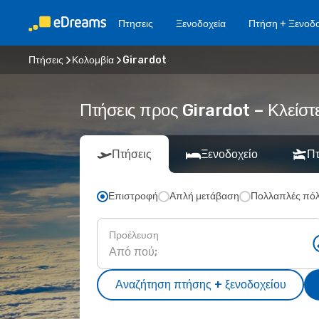
Πτησεις
Ξενοδοχεία
Πτήση + Ξενοδο
Πτήσεις
Κολομβία
Girardot
Πτήσεις προς Girardot – Κλείστ
Πτήσεις
Ξενοδοχείο
Πτ
Επιστροφή
Απλή μετάβαση
Πολλαπλές πόλ
Προέλευση
Αναζήτηση πτήσης + ξενοδοχείου