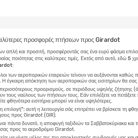
 καλύτερες προσφορές πτήσεων προς Girardot
ν απλή και προσιτή, προσφέροντάς σας ένα ευρύ φάσμα επιλογώ
αίας ποιότητας στις καλύτερες τιμές. Εκτός από αυτό, εδώ
5 χρ
ardot
:
ύλοι των αεροπορικών εταιρειών τείνουν να αυξάνονται καθώς π
ν. Η έγκαιρη απόκτηση των αεροπορικών σας εισιτηρίων θα σας
 περισσότερους προορισμούς, σε περιόδους υψηλής ζήτησης (όπ
ν τους ναύλους των πτήσεων τους. Εάν επιλέξετε να πετάξετε π
ίτε φθηνότερα εισιτήρια μπορεί να είναι υψηλότερες.
η επιλογή":
αυτή η λειτουργία σάς επιτρέπει να βρίσκετε τη φθη
σεις προς Girardot (GIR).
ίναι πάντα δυνατό, η αποφυγή ταξιδιών τα Σαββατοκύριακα και τ
 σας προς το αεροδρόμιο Girardot.
είτε να γίνετε μέλος της πιο αποκλειστικής συνδρομής μας και α