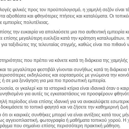
λογές φιλικές προς τον προϋπολογισμό, η χαμηλή σεζόν είναι τέλ
στα αξιοθέατα και φθηνότερες πτήσεις και καταλύματα. Οι τοπικ
 εμπειρίες πολυτέλειας.
επίσης την ευκαιρία να απολαύσετε μια πιο αυθεντική εμπειρία κ
τε επίσης μεγαλύτερη ευελιξία κατά την κράτηση καταλυμάτων,
 για ταξιδιώτες της τελευταίας στιγμής, καθώς είναι πιο πιθανό
τηριότητες που πρέπει να κάνετε κατά τη διάρκεια της χαμηλής
και τα μεγαλύτερα φεστιβάλ γίνονται συνήθως κατά τη διάρκεια
περισσότερες εκδηλώσεις και εορτασμούς με γνώμονα την κοινό
 ή σε μια ξενάγηση για μια πιο προσωπική εμπειρία.
υσεία, οι γκαλερί και τα ιστορικά κτίρια είναι ιδανικά όταν ο και
συνηθισμένο για αυτές τις εγκαταστάσεις να προσφέρουν φθηνό
ηλή περίοδος είναι επίσης ιδανική για να ανακαλύψετε εσωτερικ
δοκιμάσετε το τοπικό φαγητό και να ζήσετε την καθημερινή ζωή 
ότι οι καιρικές συνθήκες μπορεί να είναι αντίξοες κατά τους μή
πως αγγειοπλαστική, φωτογραφία ή μαθήματα τοπικού χορού. Η 
 πράγμα που σημαίνει επίσης περισσότερη πρακτική μάθηση.