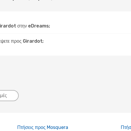
irardot στην eDreams;
δέψετε προς Girardot;
μές
Πτήσεις προς Mosquera
Πτήσ