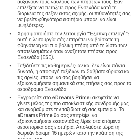
αυξάνουν τους ναύλους των πτήσεων τους. Εάν
επιλέξετε να πετάξετε προς Ενσενάδα κατά τη
διάρκεια της σεζόν εκτός αιχμής, οι πιθανότητές σας
να βρείτε φθηνότερα εισιτήρια μπορεί να είναι
υψηλότερες.
Χρησιμοποιήστε την λειτουργία "Έξυπνη επιλογή":
αυτή η λειτουργία σάς επιτρέπει να βρίσκετε τη
φθηνότερη και πιο βολική πτήση από τη λίστα των
αποτελεσμάτων όταν αναζητάτε πτήσεις προς
Ενσενάδα (ESE).
Ταξιδεύετε τις καθημερινές:
αν και δεν είναι πάντα
δυνατό, η αποφυγή ταξιδιών τα Σαββατοκύριακα και
τις αργίες μπορεί να σας βοηθήσει να
εξοικονομήσετε σημαντικά στις πτήσεις σας προς το
αεροδρόμιο Ενσενάδα.
Εγγραφείτε στο eDreams Prime:
σκεφτείτε να
γίνετε μέλος της πιο αποκλειστικής συνδρομής μας
και αναβαθμίστε την ταξιδιωτική σας εμπειρία. Το
eDreams Prime θα σας επιτρέψει να
εξοικονομήσετε εκατοντάδες λίρες στα επόμενα
αεροπορικά σας εισιτήρια. Απολαύστε τώρα τη
δωρεάν δοκιμή 15 ημερών κατά την κράτηση της
πτήσης σας.