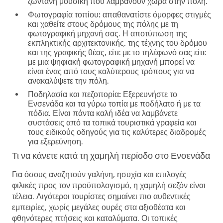
ζωντανή μουσική που λαμβάνουν χώρα στην πόλη.
Φωτογραφία τοπίου:
απαθανατίστε όμορφες στιγμές
και χαθείτε στους δρόμους της πόλης με τη
φωτογραφική μηχανή σας. Η αποτύπωση της
εκπληκτικής αρχιτεκτονικής, της τέχνης του δρόμου
και της γραφικής θέας, είτε με το τηλέφωνό σας είτε
με μια ψηφιακή φωτογραφική μηχανή μπορεί να
είναι ένας από τους καλύτερους τρόπους για να
ανακαλύψετε την πόλη.
Ποδηλασία και πεζοπορία:
Εξερευνήστε το
Ενσενάδα και τα γύρω τοπία με ποδήλατο ή με τα
πόδια. Είναι πάντα καλή ιδέα να λαμβάνετε
συστάσεις από τα τοπικά τουριστικά γραφεία και
τους ειδικούς οδηγούς για τις καλύτερες διαδρομές
για εξερεύνηση.
Τι να κάνετε κατά τη χαμηλή περίοδο στο Ενσενάδα
Για όσους αναζητούν γαλήνη, ησυχία και επιλογές
φιλικές προς τον προϋπολογισμό, η χαμηλή σεζόν είναι
τέλεια. Λιγότεροι τουρίστες σημαίνει πιο αυθεντικές
εμπειρίες, χωρίς μεγάλες ουρές στα αξιοθέατα και
φθηνότερες πτήσεις και καταλύματα. Οι τοπικές