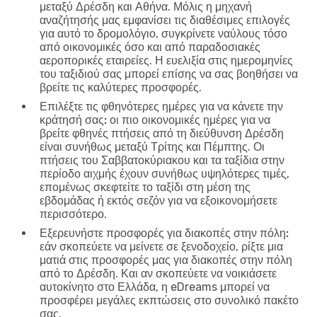
μεταξύ Δρέσδη και Αθήνα. Μόλις η μηχανή
αναζήτησής μας εμφανίσει τις διαθέσιμες επιλογές
για αυτό το δρομολόγιο, συγκρίνετε ναύλους τόσο
από οικονομικές όσο και από παραδοσιακές
αεροπορικές εταιρείες. Η ευελιξία στις ημερομηνίες
του ταξιδιού σας μπορεί επίσης να σας βοηθήσει να
βρείτε τις καλύτερες προσφορές.
Επιλέξτε τις φθηνότερες ημέρες για να κάνετε την
κράτησή σας:
οι πιο οικονομικές ημέρες για να
βρείτε φθηνές πτήσεις από τη διεύθυνση Δρέσδη
είναι συνήθως μεταξύ Τρίτης και Πέμπτης. Οι
πτήσεις του Σαββατοκύριακου και τα ταξίδια στην
περίοδο αιχμής έχουν συνήθως υψηλότερες τιμές,
επομένως σκεφτείτε το ταξίδι στη μέση της
εβδομάδας ή εκτός σεζόν για να εξοικονομήσετε
περισσότερο.
Εξερευνήστε προσφορές για διακοπές στην πόλη:
εάν σκοπεύετε να μείνετε σε ξενοδοχείο, ρίξτε μια
ματιά στις προσφορές μας για διακοπές στην πόλη
από το Δρέσδη. Και αν σκοπεύετε να νοικιάσετε
αυτοκίνητο στο Ελλάδα, η eDreams μπορεί να
προσφέρει μεγάλες εκπτώσεις στο συνολικό πακέτο
σας.