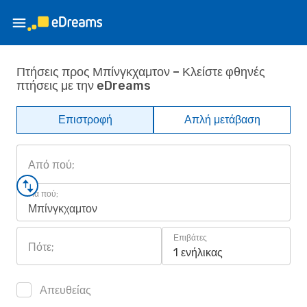
Πτήσεις προς Μπίνγκχαμτον – Κλείστε φθηνές
πτήσεις με την eDreams
Επιστροφή
Απλή μετάβαση
Από πού;
Για πού;
Μπίνγκχαμτον
Επιβάτες
Πότε;
1 ενήλικας
Απευθείας