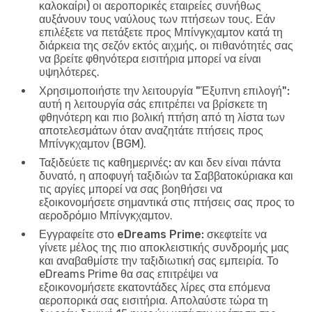
καλοκαίρι) οι αεροπορικές εταιρείες συνήθως
αυξάνουν τους ναύλους των πτήσεων τους. Εάν
επιλέξετε να πετάξετε προς Μπίνγκχαμτον κατά τη
διάρκεια της σεζόν εκτός αιχμής, οι πιθανότητές σας
να βρείτε φθηνότερα εισιτήρια μπορεί να είναι
υψηλότερες.
Χρησιμοποιήστε την λειτουργία "Έξυπνη επιλογή":
αυτή η λειτουργία σάς επιτρέπει να βρίσκετε τη
φθηνότερη και πιο βολική πτήση από τη λίστα των
αποτελεσμάτων όταν αναζητάτε πτήσεις προς
Μπίνγκχαμτον (BGM).
Ταξιδεύετε τις καθημερινές:
αν και δεν είναι πάντα
δυνατό, η αποφυγή ταξιδιών τα Σαββατοκύριακα και
τις αργίες μπορεί να σας βοηθήσει να
εξοικονομήσετε σημαντικά στις πτήσεις σας προς το
αεροδρόμιο Μπίνγκχαμτον.
Εγγραφείτε στο eDreams Prime:
σκεφτείτε να
γίνετε μέλος της πιο αποκλειστικής συνδρομής μας
και αναβαθμίστε την ταξιδιωτική σας εμπειρία. Το
eDreams Prime θα σας επιτρέψει να
εξοικονομήσετε εκατοντάδες λίρες στα επόμενα
αεροπορικά σας εισιτήρια. Απολαύστε τώρα τη