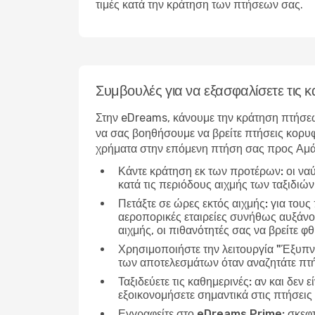
τιμές κατά την κράτηση των πτήσεων σας.
Συμβουλές για να εξασφαλίσετε τις
Στην eDreams, κάνουμε την κράτηση πτήσεω
να σας βοηθήσουμε να βρείτε πτήσεις κορυφ
χρήματα στην επόμενη πτήση σας προς Αμά
Κάντε κράτηση εκ των προτέρων:
οι να
κατά τις περιόδους αιχμής των ταξιδιώ
Πετάξτε σε ώρες εκτός αιχμής:
για τους
αεροπορικές εταιρείες συνήθως αυξάνου
αιχμής, οι πιθανότητές σας να βρείτε φθ
Χρησιμοποιήστε την λειτουργία "Έξυπν
των αποτελεσμάτων όταν αναζητάτε πτή
Ταξιδεύετε τις καθημερινές:
αν και δεν ε
εξοικονομήσετε σημαντικά στις πτήσεις
Εγγραφείτε στο eDreams Prime:
σκεφτ