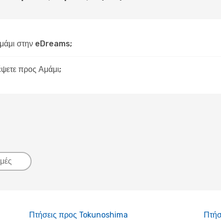
μάμι στην eDreams;
δέψετε προς Αμάμι;
μές
Πτήσεις προς Tokunoshima
Πτήσ