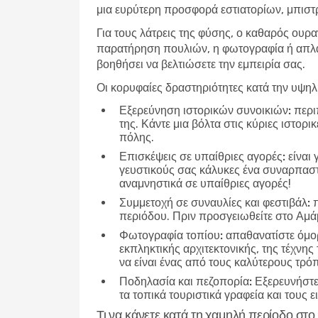
μια ευρύτερη προσφορά εστιατορίων, μπιστρ
Για τους λάτρεις της φύσης, ο καθαρός ουρα
παρατήρηση πουλιών, η φωτογραφία ή απλά 
βοηθήσει να βελτιώσετε την εμπειρία σας.
Οι κορυφαίες δραστηριότητες κατά την υψη
Εξερεύνηση ιστορικών συνοικιών:
περιπ
της. Κάντε μια βόλτα στις κύριες ιστορ
πόλης.
Επισκέψεις σε υπαίθριες αγορές:
είναι 
γευστικούς σας κάλυκες ένα συναρπαστικ
αναμνηστικά σε υπαίθριες αγορές!
Συμμετοχή σε συναυλίες και φεστιβάλ:
π
περιόδου. Πριν προσγειωθείτε στο Αμάμ
Φωτογραφία τοπίου:
απαθανατίστε όμορ
εκπληκτικής αρχιτεκτονικής, της τέχνης
να είναι ένας από τους καλύτερους τρό
Ποδηλασία και πεζοπορία:
Εξερευνήστε 
τα τοπικά τουριστικά γραφεία και τους 
Τι να κάνετε κατά τη χαμηλή περίοδο στο