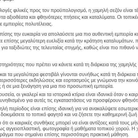
λογές φιλικές προς τον προϋπολογισμό, η χαμηλή σεζόν είναι τέλ
στα αξιοθέατα και φθηνότερες πτήσεις και καταλύματα. Οι τοπικ
 εμπειρίες πολυτέλειας.
επίσης την ευκαιρία να απολαύσετε μια πιο αυθεντική εμπειρία κ
τε επίσης μεγαλύτερη ευελιξία κατά την κράτηση καταλυμάτων,
 για ταξιδιώτες της τελευταίας στιγμής, καθώς είναι πιο πιθανό
τηριότητες που πρέπει να κάνετε κατά τη διάρκεια της χαμηλής
και τα μεγαλύτερα φεστιβάλ γίνονται συνήθως κατά τη διάρκεια
περισσότερες εκδηλώσεις και εορτασμούς με γνώμονα την κοινό
 ή σε μια ξενάγηση για μια πιο προσωπική εμπειρία.
υσεία, οι γκαλερί και τα ιστορικά κτίρια είναι ιδανικά όταν ο και
συνηθισμένο για αυτές τις εγκαταστάσεις να προσφέρουν φθηνό
ηλή περίοδος είναι επίσης ιδανική για να ανακαλύψετε εσωτερικ
δοκιμάσετε το τοπικό φαγητό και να ζήσετε την καθημερινή ζωή
ότι οι καιρικές συνθήκες μπορεί να είναι αντίξοες κατά τους μή
πως αγγειοπλαστική, φωτογραφία ή μαθήματα τοπικού χορού. Η 
 πράγμα που σημαίνει επίσης περισσότερη πρακτική μάθηση.