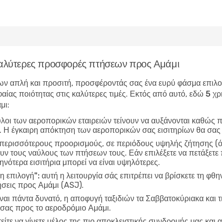
 καλύτερες προσφορές πτήσεων προς Αμάμι
ν απλή και προσιτή, προσφέροντάς σας ένα ευρύ φάσμα επιλογώ
αίας ποιότητας στις καλύτερες τιμές. Εκτός από αυτό, εδώ
5 χρ
μι
:
ύλοι των αεροπορικών εταιρειών τείνουν να αυξάνονται καθώς π
ν. Η έγκαιρη απόκτηση των αεροπορικών σας εισιτηρίων θα σας
 περισσότερους προορισμούς, σε περιόδους υψηλής ζήτησης (όπ
ν τους ναύλους των πτήσεων τους. Εάν επιλέξετε να πετάξετε π
ηνότερα εισιτήρια μπορεί να είναι υψηλότερες.
η επιλογή":
αυτή η λειτουργία σάς επιτρέπει να βρίσκετε τη φθη
σεις προς Αμάμι (ASJ).
ίναι πάντα δυνατό, η αποφυγή ταξιδιών τα Σαββατοκύριακα και τ
 σας προς το αεροδρόμιο Αμάμι.
είτε να γίνετε μέλος της πιο αποκλειστικής συνδρομής μας και α