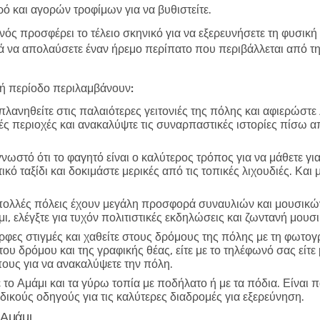
ό και αγορών τροφίμων για να βυθιστείτε.
νός προσφέρει το τέλειο σκηνικό για να εξερευνήσετε τη φυσική 
να απολαύσετε έναν ήρεμο περίπατο που περιβάλλεται από τη 
λή περίοδο περιλαμβάνουν:
λανηθείτε στις παλαιότερες γειτονιές της πόλης και αφιερώστε
ικές περιοχές και ανακαλύψτε τις συναρπαστικές ιστορίες πίσω α
γνωστό ότι το φαγητό είναι ο καλύτερος τρόπος για να μάθετε γι
ό ταξίδι και δοκιμάστε μερικές από τις τοπικές λιχουδιές. Και
ολλές πόλεις έχουν μεγάλη προσφορά συναυλιών και μουσικών
ι, ελέγξτε για τυχόν πολιτιστικές εκδηλώσεις και ζωντανή μο
φες στιγμές και χαθείτε στους δρόμους της πόλης με τη φωτο
 του δρόμου και της γραφικής θέας, είτε με το τηλέφωνό σας εί
πους για να ανακαλύψετε την πόλη.
το Αμάμι και τα γύρω τοπία με ποδήλατο ή με τα πόδια. Είναι 
ειδικούς οδηγούς για τις καλύτερες διαδρομές για εξερεύνηση.
 Αμάμι