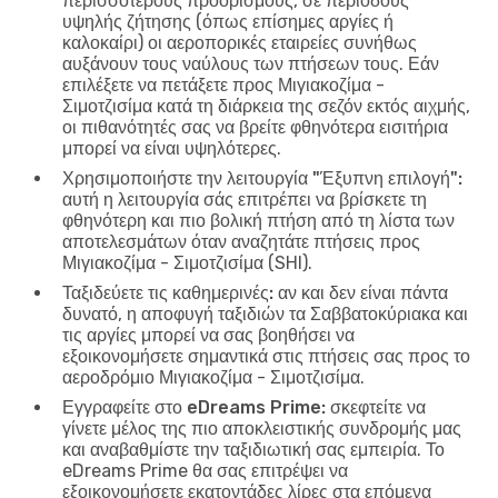
περισσότερους προορισμούς, σε περιόδους
υψηλής ζήτησης (όπως επίσημες αργίες ή
καλοκαίρι) οι αεροπορικές εταιρείες συνήθως
αυξάνουν τους ναύλους των πτήσεων τους. Εάν
επιλέξετε να πετάξετε προς Μιγιακοζίμα -
Σιμοτζισίμα κατά τη διάρκεια της σεζόν εκτός αιχμής,
οι πιθανότητές σας να βρείτε φθηνότερα εισιτήρια
μπορεί να είναι υψηλότερες.
Χρησιμοποιήστε την λειτουργία "Έξυπνη επιλογή":
αυτή η λειτουργία σάς επιτρέπει να βρίσκετε τη
φθηνότερη και πιο βολική πτήση από τη λίστα των
αποτελεσμάτων όταν αναζητάτε πτήσεις προς
Μιγιακοζίμα - Σιμοτζισίμα (SHI).
Ταξιδεύετε τις καθημερινές:
αν και δεν είναι πάντα
δυνατό, η αποφυγή ταξιδιών τα Σαββατοκύριακα και
τις αργίες μπορεί να σας βοηθήσει να
εξοικονομήσετε σημαντικά στις πτήσεις σας προς το
αεροδρόμιο Μιγιακοζίμα - Σιμοτζισίμα.
Εγγραφείτε στο eDreams Prime:
σκεφτείτε να
γίνετε μέλος της πιο αποκλειστικής συνδρομής μας
και αναβαθμίστε την ταξιδιωτική σας εμπειρία. Το
eDreams Prime θα σας επιτρέψει να
εξοικονομήσετε εκατοντάδες λίρες στα επόμενα