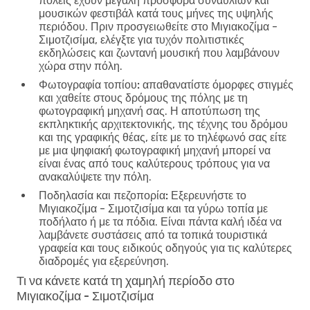
πόλεις έχουν μεγάλη προσφορά συναυλιών και
μουσικών φεστιβάλ κατά τους μήνες της υψηλής
περιόδου. Πριν προσγειωθείτε στο Μιγιακοζίμα -
Σιμοτζισίμα, ελέγξτε για τυχόν πολιτιστικές
εκδηλώσεις και ζωντανή μουσική που λαμβάνουν
χώρα στην πόλη.
Φωτογραφία τοπίου:
απαθανατίστε όμορφες στιγμές
και χαθείτε στους δρόμους της πόλης με τη
φωτογραφική μηχανή σας. Η αποτύπωση της
εκπληκτικής αρχιτεκτονικής, της τέχνης του δρόμου
και της γραφικής θέας, είτε με το τηλέφωνό σας είτε
με μια ψηφιακή φωτογραφική μηχανή μπορεί να
είναι ένας από τους καλύτερους τρόπους για να
ανακαλύψετε την πόλη.
Ποδηλασία και πεζοπορία:
Εξερευνήστε το
Μιγιακοζίμα - Σιμοτζισίμα και τα γύρω τοπία με
ποδήλατο ή με τα πόδια. Είναι πάντα καλή ιδέα να
λαμβάνετε συστάσεις από τα τοπικά τουριστικά
γραφεία και τους ειδικούς οδηγούς για τις καλύτερες
διαδρομές για εξερεύνηση.
Τι να κάνετε κατά τη χαμηλή περίοδο στο
Μιγιακοζίμα - Σιμοτζισίμα