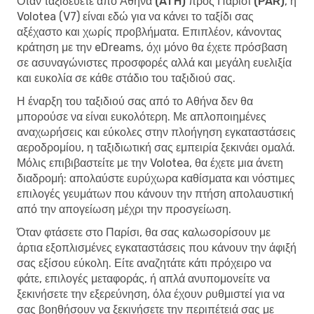
Όταν
ταξιδεύετε από Αθήνα (ATH) προς Παρίσι (PAR)
, η
Volotea (V7) είναι εδώ για να κάνει το ταξίδι σας
αξέχαστο και χωρίς προβλήματα. Επιπλέον, κάνοντας
κράτηση με την eDreams, όχι μόνο θα έχετε πρόσβαση
σε ασυναγώνιστες προσφορές αλλά και μεγάλη ευελιξία
και ευκολία σε κάθε στάδιο του ταξιδιού σας.
Η έναρξη του ταξιδιού σας από το Αθήνα δεν θα
μπορούσε να είναι ευκολότερη. Με απλοποιημένες
αναχωρήσεις και εύκολες στην πλοήγηση εγκαταστάσεις
αεροδρομίου, η ταξιδιωτική σας εμπειρία ξεκινάει ομαλά.
Μόλις επιβιβαστείτε με την Volotea, θα έχετε μια άνετη
διαδρομή: απολαύστε ευρύχωρα καθίσματα και νόστιμες
επιλογές γευμάτων που κάνουν την πτήση απολαυστική
από την απογείωση μέχρι την προσγείωση.
Όταν φτάσετε στο Παρίσι, θα σας καλωσορίσουν με
άρτια εξοπλισμένες εγκαταστάσεις που κάνουν την άφιξή
σας εξίσου εύκολη. Είτε αναζητάτε κάτι πρόχειρο να
φάτε, επιλογές μεταφοράς, ή απλά ανυπομονείτε να
ξεκινήσετε την εξερεύνηση, όλα έχουν ρυθμιστεί για να
σας βοηθήσουν να ξεκινήσετε την περιπέτειά σας με