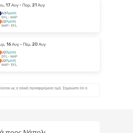
ευ, 17 Αυγ
- Παρ, 21 Αυγ
A3
Άμεση
EFL
- NAP
U2
Άμεση
NAP
- EFL
υρ, 16 Αυγ
- Πέμ, 20 Αυγ
U2
Άμεση
EFL
- NAP
U2
Άμεση
NAP
- EFL
ούνται ως η τελική προσφερόμενη τιμή. Σημειώστε ότι η
νιά προς Νάπολι