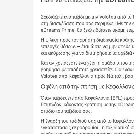
Σχεδιάζετε ένα ταξίδι με την Volotea από τ
στη διασκέδαση που σας περιμένει! Με την
eDreams Prime, θα ξεκλειδώσετε ακόμη περι
Η φιλική προς τον χρήστη διαδικασία κράτη
επιλογές θέσεων— έτσι ώστε να μην αφεθείτ
και ακύρωσης για να διατηρήσετε τα σχέδιά 
Και αν χρειάζεστε ένα χέρι, η ομάδα υποστή
βοηθήσει με οτιδήποτε χρειαστείτε. Για έν
Volotea από Κεφαλλονιά προς Νάπολι, βασι
Οφέλη από την πτήση με Κεφαλλονι
Όταν
ταξιδεύετε από Κεφαλλονιά (EFL) προ
Επιπλέον, κάνοντας κράτηση με την eDreams
στάδιο του ταξιδιού σας.
Η έναρξη του ταξιδιού σας από το Κεφαλλο
εγκαταστάσεις αεροδρομίου, η ταξιδιωτική σα