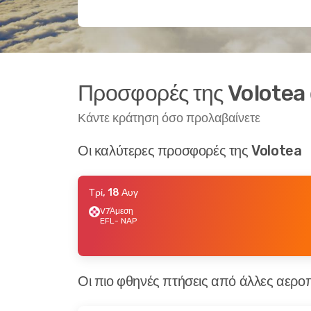
Προσφορές της Volotea
Κάντε κράτηση όσο προλαβαίνετε
Οι καλύτερες προσφορές της Volotea
Τρί, 18 Αυγ
V7
Άμεση
EFL
- NAP
Οι πιο φθηνές πτήσεις από άλλες αεροπ