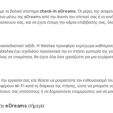
 με το
βολικό σύστημα check-in eDreams
. Οι μέρες της αναμ
τυο μέσω της eDreams από την άνεση του σπιτιού σας ή εν κινή
οσκευών σας, και να έχετε έτοιμη την κάρτα επιβίβασής σας, όλ
ι διασκεδαστικό ταξίδι. Η Volotea προσφέρει ευρύχωρα καθίσματα
olotea έχει σχεδιάσει προσεκτικά την εν πτήσει εμπειρία της για
νας σε ετοιμότητα, θα έχετε όλα όσα χρειάζεστε για μια ευχάρι
 την εργασία σας είτε θέλετε να μοιραστείτε τον ενθουσιασμό το
φέρουν Wi-Fi κατά τη διάρκεια της πτήσης, ώστε να μπορείτε 
νους σας ιστότοπους ή να δημοσιεύετε ενημερώσεις για να μοιρα
ε την eDreams σήμερα