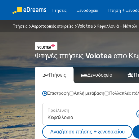
Πτησεις
Ξενοδοχεία
Πτήση + Ξενοδο
Πτήσεις
Αεροπορικές εταιρείες
Volotea
Κεφαλλονιά - Νάπολι
Φτηνές πτήσεις Volotea από Κ
Πτήσεις
Ξενοδοχείο
Πτ
Επιστροφή
Απλή μετάβαση
Πολλαπλές πόλ
Προέλευση
Αναζήτηση πτήσης + ξενοδοχείου