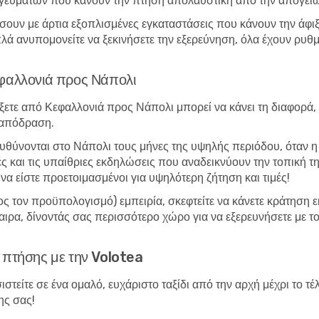
 γευμάτων που κάνουν την πτήση απολαυστική από την απογεί
ουν με άρτια εξοπλισμένες εγκαταστάσεις που κάνουν την άφιξή
λά ανυπομονείτε να ξεκινήσετε την εξερεύνηση, όλα έχουν ρυθμ
εφαλλονιά προς Νάπολι
ξετε από Κεφαλλονιά προς Νάπολι μπορεί να κάνει τη διαφορά, 
 απόδραση.
τευθύνονται στο Νάπολι τους μήνες της υψηλής περιόδου, όταν η
 και τις υπαίθριες εκδηλώσεις που αναδεικνύουν την τοπική της
να είστε προετοιμασμένοι για υψηλότερη ζήτηση και τιμές!
ρος τον προϋπολογισμό) εμπειρία, σκεφτείτε να κάνετε κράτηση 
ιρα, δίνοντάς σας περισσότερο χώρο για να εξερευνήσετε με τ
 πτήσης με την Volotea
σιστείτε σε ένα ομαλό, ευχάριστο ταξίδι από την αρχή μέχρι το 
ης σας!