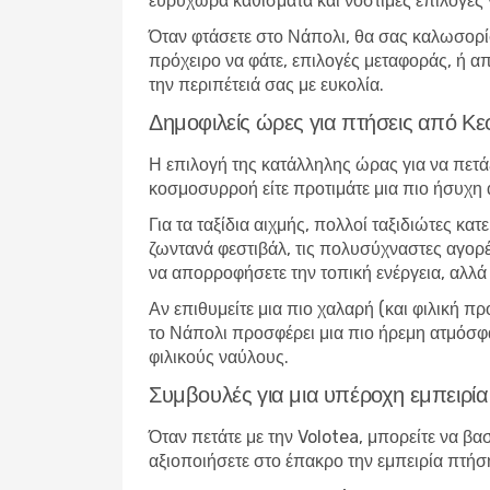
ευρύχωρα καθίσματα και νόστιμες επιλογές
Όταν φτάσετε στο Νάπολι, θα σας καλωσορίσ
πρόχειρο να φάτε, επιλογές μεταφοράς, ή απ
την περιπέτειά σας με ευκολία.
Δημοφιλείς ώρες για πτήσεις από Κ
Η επιλογή της κατάλληλης ώρας για να πετά
κοσμοσυρροή είτε προτιμάτε μια πιο ήσυχη
Για τα ταξίδια αιχμής, πολλοί ταξιδιώτες κα
ζωντανά φεστιβάλ, τις πολυσύχναστες αγορές
να απορροφήσετε την τοπική ενέργεια, αλλά 
Αν επιθυμείτε μια πιο χαλαρή (και φιλική π
το Νάπολι προσφέρει μια πιο ήρεμη ατμόσφα
φιλικούς ναύλους.
Συμβουλές για μια υπέροχη εμπειρία
Όταν πετάτε με την Volotea, μπορείτε να βα
αξιοποιήσετε στο έπακρο την εμπειρία πτήσ