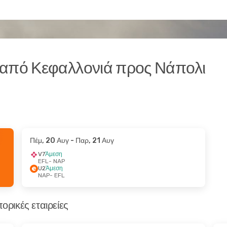
 από Κεφαλλονιά προς Νάπολι
Πέμ, 20 Αυγ
- Παρ, 21 Αυγ
V7
Άμεση
EFL
- NAP
U2
Άμεση
NAP
- EFL
ορικές εταιρείες