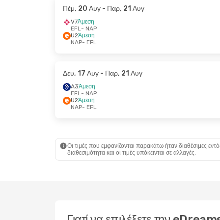
Πέμ, 20 Αυγ
- Παρ, 21 Αυγ
V7
Άμεση
EFL
- NAP
U2
Άμεση
NAP
- EFL
Δευ, 17 Αυγ
- Παρ, 21 Αυγ
A3
Άμεση
EFL
- NAP
U2
Άμεση
NAP
- EFL
Οι τιμές που εμφανίζονται παρακάτω ήταν διαθέσιμες εντό
διαθεσιμότητα και οι τιμές υπόκεινται σε αλλαγές.
Γιατί να επιλέξετε την eDrea