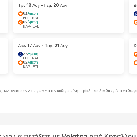
Τρί, 18 Αυγ
- Πέμ, 20 Αυγ
Δ
U2
Άμεση
EFL
- NAP
U2
Άμεση
NAP
- EFL
Δευ, 17 Αυγ
- Παρ, 21 Αυγ
Κ
A3
Άμεση
EFL
- NAP
U2
Άμεση
NAP
- EFL
ς των τελευταίων 3 ημερών για την καθορισμένη περίοδο και δεν θα πρέπει να θεωρ
ms για να πετάξετε με Volotea από Κεφαλλο