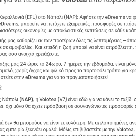
ο Κεφαλλονιά (EFL) στο Νάπολι (NAP); Αφήστε την eDreams να χει
 eDreams, μπορείτε να
πετύχετε εξαιρετικές προσφορές σε πτήσ
σσότερες οικονομίες με αποκλειστικές εκπτώσεις σε κάθε κρά
σής μας καθορίζει εκ των προτέρων όλες τις λεπτομέρειες —όπω
ε σε αμφιβολίες. Και επειδή η ζωή μπορεί να είναι απρόβλεπτη
σας όσο ανοιχτά χρειάζεστε.
ριξής μας 24 ώρες το 24ωρο, 7 ημέρες την εβδομάδα, είναι μόνο 
αν ομαλό, χωρίς άγχος και φιλικό προς το πορτοφόλι τρόπο για
στείτε στην eDreams για να το πραγματοποιήσετε!
ά
ς Νάπολι (NAP)
, η Volotea (V7) είναι εδώ για να κάνει το ταξί
, όχι μόνο θα έχετε πρόσβαση σε ασυναγώνιστες προσφορές αλλ
νιά δεν θα μπορούσε να είναι ευκολότερη. Με απλοποιημένες α
ς εμπειρία ξεκινάει ομαλά. Μόλις επιβιβαστείτε με την Volotea