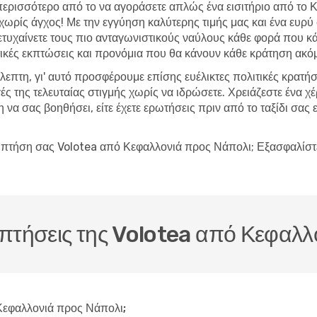
περισσότερο από το να αγοράσετε απλώς ένα εισιτήριο από το 
ία χωρίς άγχος! Με την εγγύηση καλύτερης τιμής μας και ένα ε
 πετυχαίνετε τους πιο ανταγωνιστικούς ναύλους κάθε φορά που κά
ικές εκπτώσεις και προνόμια που θα κάνουν κάθε κράτηση ακόμ
βλεπτη, γι' αυτό προσφέρουμε επίσης ευέλικτες πολιτικές κρατή
ές της τελευταίας στιγμής χωρίς να ιδρώσετε. Χρειάζεστε ένα 
να σας βοηθήσει, είτε έχετε ερωτήσεις πριν από το ταξίδι σας ε
ην πτήση σας Volotea από Κεφαλλονιά προς Νάπολι; Εξασφαλίστ
ς πτήσεις της Volotea από Κεφαλ
Κεφαλλονιά προς Νάπολι;