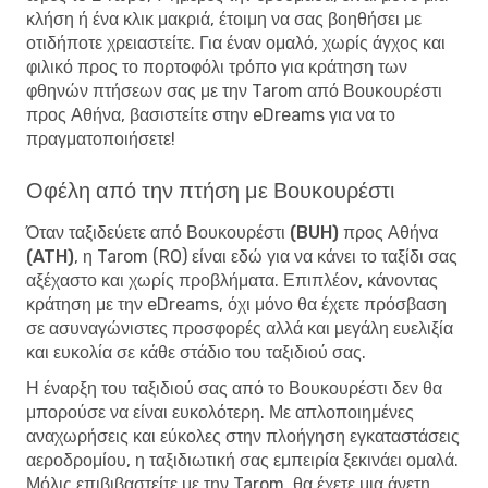
κλήση ή ένα κλικ μακριά, έτοιμη να σας βοηθήσει με
οτιδήποτε χρειαστείτε. Για έναν ομαλό, χωρίς άγχος και
φιλικό προς το πορτοφόλι τρόπο για κράτηση των
φθηνών πτήσεων σας με την Tarom από Βουκουρέστι
προς Αθήνα, βασιστείτε στην eDreams για να το
πραγματοποιήσετε!
Οφέλη από την πτήση με Βουκουρέστι
Όταν
ταξιδεύετε από Βουκουρέστι (BUH) προς Αθήνα
(ATH)
, η Tarom (RO) είναι εδώ για να κάνει το ταξίδι σας
αξέχαστο και χωρίς προβλήματα. Επιπλέον, κάνοντας
κράτηση με την eDreams, όχι μόνο θα έχετε πρόσβαση
σε ασυναγώνιστες προσφορές αλλά και μεγάλη ευελιξία
και ευκολία σε κάθε στάδιο του ταξιδιού σας.
Η έναρξη του ταξιδιού σας από το Βουκουρέστι δεν θα
μπορούσε να είναι ευκολότερη. Με απλοποιημένες
αναχωρήσεις και εύκολες στην πλοήγηση εγκαταστάσεις
αεροδρομίου, η ταξιδιωτική σας εμπειρία ξεκινάει ομαλά.
Μόλις επιβιβαστείτε με την Tarom, θα έχετε μια άνετη