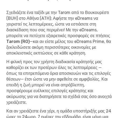
Σχεδιάζετε ένα ταξίδι με την Tarom από το Βουκουρέστι
(BUH) στο Αθήνα (ATH); Αφήστε την eDreams να
χειριστεί τις λεπτομέρειες, ώστε να εστιάσετε στη
διασκέδαση που σας περιμένει! Με την eDreams,
μπορείτε να
πετύχετε εξαιρετικές προσφορές σε πτήσεις
Tarom (RO)
—και αν είστε μέλος του eDreams Prime, θα
ξεκλειδώσετε ακόμη περισσότερες οικονομίες με
αποκλειστικές εκπτώσεις σε κάθε κράτηση.
Η φιλική προς τον χρήστη διαδικασία κράτησής μας
καθορίζει εκ των προτέρων όλες τις λεπτομέρειες —
όπως τα επιτρεπόμενα όρια αποσκευών και τις επιλογές
θέσεων— έτσι ώστε να μην αφεθείτε σε αμφιβολίες. Και
επειδή η ζωή μπορεί να είναι απρόβλεπτη,
προσφέρουμε ευέλικτες επιλογές κράτησης και
ακύρωσης για να διατηρήσετε τα σχέδιά σας όσο ανοιχτά
χρειάζεστε.
Και αν χρειάζεστε ένα χέρι, η ομάδα υποστήριξής μας 24
ώρες το 24ωρο, 7 ημέρες την εβδομάδα, είναι μόνο μια