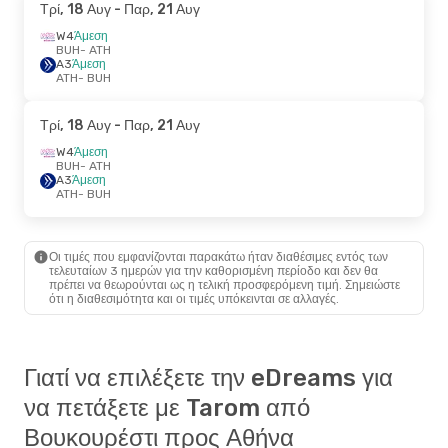
Τρί, 18 Αυγ
- Παρ, 21 Αυγ
W4
Άμεση
BUH
- ATH
A3
Άμεση
ATH
- BUH
Τρί, 18 Αυγ
- Παρ, 21 Αυγ
W4
Άμεση
BUH
- ATH
A3
Άμεση
ATH
- BUH
Οι τιμές που εμφανίζονται παρακάτω ήταν διαθέσιμες εντός των
τελευταίων 3 ημερών για την καθορισμένη περίοδο και δεν θα
πρέπει να θεωρούνται ως η τελική προσφερόμενη τιμή. Σημειώστε
ότι η διαθεσιμότητα και οι τιμές υπόκεινται σε αλλαγές.
Γιατί να επιλέξετε την eDreams για
να πετάξετε με Tarom από
Βουκουρέστι προς Αθήνα