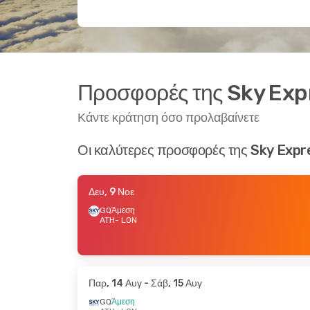
Προσφορές της Sky Exp
Κάντε κράτηση όσο προλαβαίνετε
Οι καλύτερες προσφορές της Sky Expr
Δευ, 9 Νοε
GQ
Άμεση
ATH
- LON
Παρ, 14 Αυγ
- Σάβ, 15 Αυγ
GQ
Άμεση