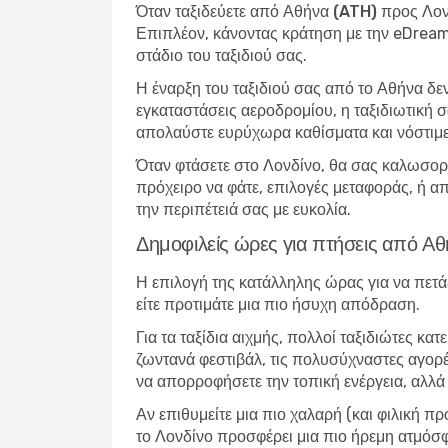
Όταν
ταξιδεύετε από Αθήνα (ATH) προς Λο
Επιπλέον, κάνοντας κράτηση με την eDreams
στάδιο του ταξιδιού σας.
Η έναρξη του ταξιδιού σας από το Αθήνα δ
εγκαταστάσεις αεροδρομίου, η ταξιδιωτική σα
απολαύστε ευρύχωρα καθίσματα και νόστιμ
Όταν φτάσετε στο Λονδίνο, θα σας καλωσορί
πρόχειρο να φάτε, επιλογές μεταφοράς, ή απ
την περιπέτειά σας με ευκολία.
Δημοφιλείς ώρες για πτήσεις από Α
Η επιλογή της κατάλληλης ώρας για να πετά
είτε προτιμάτε μια πιο ήσυχη απόδραση.
Για τα ταξίδια αιχμής, πολλοί ταξιδιώτες κα
ζωντανά φεστιβάλ, τις πολυσύχναστες αγορές
να απορροφήσετε την τοπική ενέργεια, αλλά 
Αν επιθυμείτε μια πιο χαλαρή (και φιλική π
το Λονδίνο προσφέρει μια πιο ήρεμη ατμόσφ