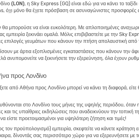
νδίνο (LON)
, η Sky Express (GQ) είναι εδώ για να κάνει το ταξί
, όχι μόνο θα έχετε πρόσβαση σε ασυναγώνιστες προσφορές αλλ
εν θα μπορούσε να είναι ευκολότερη. Με απλοποιημένες αναχωρ
ς εμπειρία ξεκινάει ομαλά. Μόλις επιβιβαστείτε με την Sky Expr
ες επιλογές γευμάτων που κάνουν την πτήση απολαυστική από 
σουν με άρτια εξοπλισμένες εγκαταστάσεις που κάνουν την άφιξ
λά ανυπομονείτε να ξεκινήσετε την εξερεύνηση, όλα έχουν ρυθμ
θήνα προς Λονδίνο
ξετε από Αθήνα προς Λονδίνο μπορεί να κάνει τη διαφορά, είτ
τευθύνονται στο Λονδίνο τους μήνες της υψηλής περιόδου, όταν 
 και τις υπαίθριες εκδηλώσεις που αναδεικνύουν την τοπική της
να είστε προετοιμασμένοι για υψηλότερη ζήτηση και τιμές!
ρος τον προϋπολογισμό) εμπειρία, σκεφτείτε να κάνετε κράτηση 
αιρα, δίνοντάς σας περισσότερο χώρο για να εξερευνήσετε με 