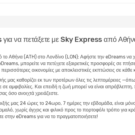
ms για να πετάξετε με Sky Express από Αθή
πό το Αθήνα (ATH) στο Λονδίνο (LON); Αφήστε την eDreams να χει
 eDreams, μπορείτε να
πετύχετε εξαιρετικές προσφορές σε πτήσ
περισσότερες οικονομίες με αποκλειστικές εκπτώσεις σε κάθε 
σής μας καθορίζει εκ των προτέρων όλες τις λεπτομέρειες —όπω
ε σε αμφιβολίες. Και επειδή η ζωή μπορεί να είναι απρόβλεπτη
σας όσο ανοιχτά χρειάζεστε.
ριξής μας 24 ώρες το 24ωρο, 7 ημέρες την εβδομάδα, είναι μόνο 
αν ομαλό, χωρίς άγχος και φιλικό προς το πορτοφόλι τρόπο για
τε στην eDreams για να το πραγματοποιήσετε!