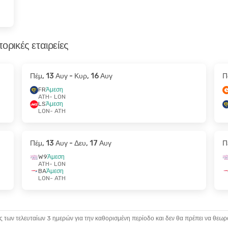
ορικές εταιρείες
Πέμ, 13 Αυγ
- Κυρ, 16 Αυγ
Π
FR
Άμεση
ATH
- LON
LS
Άμεση
LON
- ATH
Πέμ, 13 Αυγ
- Δευ, 17 Αυγ
Π
W9
Άμεση
ATH
- LON
BA
Άμεση
LON
- ATH
ς των τελευταίων 3 ημερών για την καθορισμένη περίοδο και δεν θα πρέπει να θεωρ