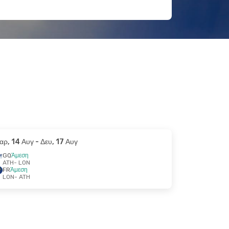
αρ, 14 Αυγ
- Δευ, 17 Αυγ
GQ
Άμεση
ATH
- LON
FR
Άμεση
LON
- ATH