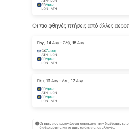
ATH
- LON
FR
Άμεση
LON
- ATH
Οι πιο φθηνές πτήσεις από άλλες αεροπ
Παρ, 14 Αυγ
- Σάβ, 15 Αυγ
GQ
Άμεση
ATH
- LON
FR
Άμεση
LON
- ATH
Πέμ, 13 Αυγ
- Δευ, 17 Αυγ
FR
Άμεση
ATH
- LON
FR
Άμεση
LON
- ATH
Οι τιμές που εμφανίζονται παρακάτω ήταν διαθέσιμες εντό
διαθεσιμότητα και οι τιμές υπόκεινται σε αλλαγές.