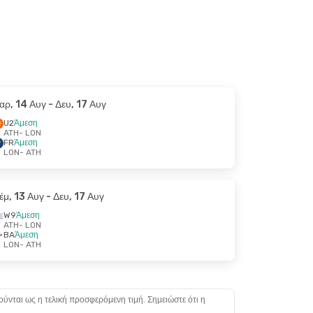
αρ, 14 Αυγ
- Δευ, 17 Αυγ
U2
Άμεση
ATH
- LON
FR
Άμεση
LON
- ATH
έμ, 13 Αυγ
- Δευ, 17 Αυγ
W9
Άμεση
ATH
- LON
BA
Άμεση
LON
- ATH
ούνται ως η τελική προσφερόμενη τιμή. Σημειώστε ότι η