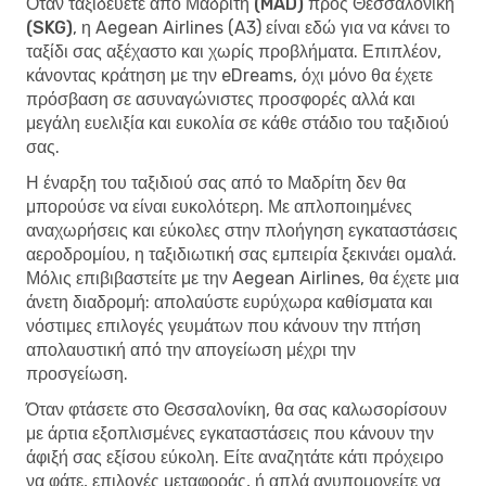
Όταν
ταξιδεύετε από Μαδρίτη (MAD) προς Θεσσαλονίκη
(SKG)
, η Aegean Airlines (A3) είναι εδώ για να κάνει το
ταξίδι σας αξέχαστο και χωρίς προβλήματα. Επιπλέον,
κάνοντας κράτηση με την eDreams, όχι μόνο θα έχετε
πρόσβαση σε ασυναγώνιστες προσφορές αλλά και
μεγάλη ευελιξία και ευκολία σε κάθε στάδιο του ταξιδιού
σας.
Η έναρξη του ταξιδιού σας από το Μαδρίτη δεν θα
μπορούσε να είναι ευκολότερη. Με απλοποιημένες
αναχωρήσεις και εύκολες στην πλοήγηση εγκαταστάσεις
αεροδρομίου, η ταξιδιωτική σας εμπειρία ξεκινάει ομαλά.
Μόλις επιβιβαστείτε με την Aegean Airlines, θα έχετε μια
άνετη διαδρομή: απολαύστε ευρύχωρα καθίσματα και
νόστιμες επιλογές γευμάτων που κάνουν την πτήση
απολαυστική από την απογείωση μέχρι την
προσγείωση.
Όταν φτάσετε στο Θεσσαλονίκη, θα σας καλωσορίσουν
με άρτια εξοπλισμένες εγκαταστάσεις που κάνουν την
άφιξή σας εξίσου εύκολη. Είτε αναζητάτε κάτι πρόχειρο
να φάτε, επιλογές μεταφοράς, ή απλά ανυπομονείτε να