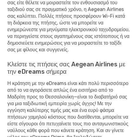
σας είτε θέλετε να μοιραστείτε τον ενθουσιασμό του
ταξιδιού σας σε πραγματικό χρόνο, η Aegean Airlines
σας καλύπτει. Πολλές πτήσεις προσφέρουν Wi-Fi κατά
τη διάρκεια της πτήσης, ώστε να μπορείτε να
ενημερώνεστε για μηνύματα ηλεκτρονικού ταχυδρομείου,
να περιηγείστε στους αγαπημένους σας ιστότοπους ή να
δημοσιεύετε ενημερώσεις για να μοιραστείτε το ταξίδι
σας με φίλους και συγγενείς.
Κλείστε τις πτήσεις σας Aegean Airlines με
την eDreams σήμερα
Η κράτηση με την eDreams είναι κάτι πολύ περισσότερο
από το να αγοράσετε απλώς ένα εισιτήριο από το
Μαδρίτη προς το Θεσσαλονίκη—είναι το διαβατήριό σας
για μια ταξιδιωτική εμπειρία χωρίς άγχος! Με την
εγγύηση καλύτερης τιμής μας και ένα ευρύ φάσμα
πτήσεων χαμηλού κόστους που διατίθενται, μπορείτε να
είστε σίγουροι ότι πετυχαίνετε τους πιο ανταγωνιστικούς
ναύλους κάθε φορά που κάνετε κράτηση. Και αν γίνετε