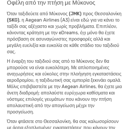
Οφέλη από την πτήση με Μύκονος
Όταν
ταξιδεύετε από Μύκονος (JMK) προς Θεσσαλονίκη
(SKG)
, η Aegean Airlines (A3) είναι εδώ για να κάνει το
ταξίδι σας αξέχαστο και χωρίς προβλήματα. Επιπλέον,
κάνοντας κράτηση με την eDreams, όχι μόνο θα έχετε
πρόσβαση σε ασυναγώνιστες προσφορές αλλά και
μεγάλη ευελιξία και ευκολία σε κάθε στάδιο του ταξιδιού
σας.
Η έναρξη του ταξιδιού σας από το Μύκονος δεν θα
μπορούσε να είναι ευκολότερη. Με απλοποιημένες
αναχωρήσεις και εύκολες στην πλοήγηση εγκαταστάσεις
αεροδρομίου, η ταξιδιωτική σας εμπειρία ξεκινάει ομαλά.
Μόλις επιβιβαστείτε με την Aegean Airlines, θα έχετε μια
άνετη διαδρομή: απολαύστε ευρύχωρα καθίσματα και
νόστιμες επιλογές γευμάτων που κάνουν την πτήση
απολαυστική από την απογείωση μέχρι την
προσγείωση.
Όταν φτάσετε στο Θεσσαλονίκη, θα σας καλωσορίσουν
με άρτια εξοπλισμένες εγκαταστάσεις που κάνουν την