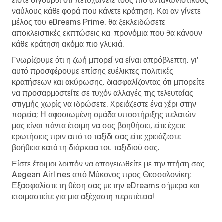
είστε σίγουροι ότι πετυχαίνετε τους πιο ανταγωνιστικούς
ναύλους κάθε φορά που κάνετε κράτηση. Και αν γίνετε
μέλος του eDreams Prime, θα ξεκλειδώσετε
αποκλειστικές εκπτώσεις και προνόμια που θα κάνουν
κάθε κράτηση ακόμα πιο γλυκιά.
Γνωρίζουμε ότι η ζωή μπορεί να είναι απρόβλεπτη, γι'
αυτό προσφέρουμε επίσης ευέλικτες πολιτικές
κρατήσεων και ακύρωσης, διασφαλίζοντας ότι μπορείτε
να προσαρμοστείτε σε τυχόν αλλαγές της τελευταίας
στιγμής χωρίς να ιδρώσετε. Χρειάζεστε ένα χέρι στην
πορεία; Η αφοσιωμένη ομάδα υποστήριξης πελατών
μας είναι πάντα έτοιμη να σας βοηθήσει, είτε έχετε
ερωτήσεις πριν από το ταξίδι σας είτε χρειάζεστε
βοήθεια κατά τη διάρκεια του ταξιδιού σας.
Είστε έτοιμοι λοιπόν να απογειωθείτε με την πτήση σας
Aegean Airlines από Μύκονος προς Θεσσαλονίκη;
Εξασφαλίστε τη θέση σας με την eDreams σήμερα και
ετοιμαστείτε για μια αξέχαστη περιπέτεια!