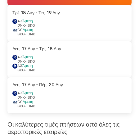
Τρί, 18 Αυγ
- Τετ, 19 Αυγ
A3
Άμεση
JMK
- SKG
GQ
Άμεση
SKG
- JMK
Δευ, 17 Αυγ
- Τρί, 18 Αυγ
A3
Άμεση
JMK
- SKG
A3
Άμεση
SKG
- JMK
Δευ, 17 Αυγ
- Πέμ, 20 Αυγ
A3
Άμεση
JMK
- SKG
GQ
Άμεση
SKG
- JMK
Οι καλύτερες τιμές πτήσεων από όλες τις
αεροπορικές εταιρείες