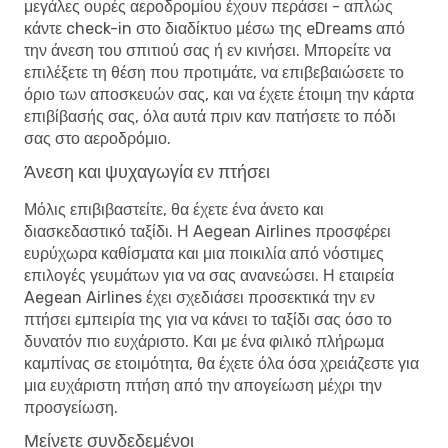
μεγάλες ουρές αεροδρομίου έχουν περάσει - απλώς
κάντε check-in στο διαδίκτυο μέσω της eDreams από
την άνεση του σπιτιού σας ή εν κινήσει. Μπορείτε να
επιλέξετε τη θέση που προτιμάτε, να επιβεβαιώσετε το
όριο των αποσκευών σας, και να έχετε έτοιμη την κάρτα
επιβίβασής σας, όλα αυτά πριν καν πατήσετε το πόδι
σας στο αεροδρόμιο.
Άνεση και ψυχαγωγία εν πτήσει
Μόλις επιβιβαστείτε, θα έχετε ένα άνετο και
διασκεδαστικό ταξίδι. Η Aegean Airlines προσφέρει
ευρύχωρα καθίσματα και μια ποικιλία από νόστιμες
επιλογές γευμάτων για να σας ανανεώσει. Η εταιρεία
Aegean Airlines έχει σχεδιάσει προσεκτικά την εν
πτήσει εμπειρία της για να κάνει το ταξίδι σας όσο το
δυνατόν πιο ευχάριστο. Και με ένα φιλικό πλήρωμα
καμπίνας σε ετοιμότητα, θα έχετε όλα όσα χρειάζεστε για
μια ευχάριστη πτήση από την απογείωση μέχρι την
προσγείωση.
Μείνετε συνδεδεμένοι