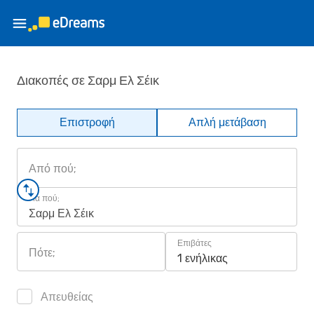
Διακοπές σε Σαρμ Ελ Σέικ
Επιστροφή
Απλή μετάβαση
Από πού;
Για πού;
Σαρμ Ελ Σέικ
Επιβάτες
Πότε;
1 ενήλικας
Απευθείας