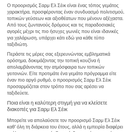
Ο προορισμός Σαρμ Ελ Σέικ είναι ένας τόπος γεμάτος
χαρακτήρα, προσφέροντας έναν συνδυασμό πολιτισμού,
τοπικών γεύσεων και αξιοθέατων που μένουν αξέχαστα.
Από τους ζωντανούς δρόμους και τις παραδοσιακές
αγορές μέχρι τις πιο ήσυχες γωνιές που είναι ιδανικές
για χαλάρωση, υπάρχει κάτι εδώ για κάθε τύπο
ταξιδιώτη.
Περάστε τις μέρες σας εξερευνώντας εμβληματικά
ορόσημα, δοκιμάζοντας την τοπική κουζίνα ή
απολαμβάνοντας την ατμόσφαιρα των τοπικών
γειτονιών. Είτε προτιμάτε ένα γεμάτο πρόγραμμα είτε
έναν πιο αργό ρυθμό, ο προορισμός Σαρμ Ελ Σέικ
προσαρμόζεται στον τρόπο που σας αρέσει να
ταξιδεύετε.
Ποια είναι η καλύτερη στιγμή για να κλείσετε
διακοπές για Σαρμ Ελ Σέικ
Μπορείτε να απολαύσετε τον προορισμό Σαρμ Ελ Σέικ
καθ' όλη τη διάρκεια του έτους, αλλά η εμπειρία διαφέρει