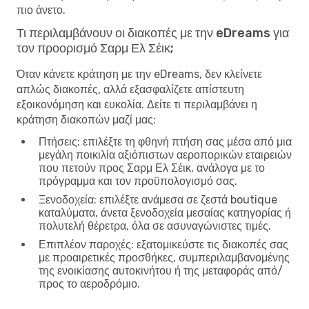
πιο άνετο.
Τι περιλαμβάνουν οι διακοπές με την eDreams για
τον προορισμό Σαρμ Ελ Σέικ;
Όταν κάνετε κράτηση με την eDreams, δεν κλείνετε
απλώς διακοπές, αλλά εξασφαλίζετε απίστευτη
εξοικονόμηση και ευκολία. Δείτε τι περιλαμβάνει η
κράτηση διακοπών μαζί μας:
Πτήσεις
: επιλέξτε τη φθηνή πτήση σας μέσα από μια
μεγάλη ποικιλία αξιόπιστων αεροπορικών εταιρειών
που πετούν προς Σαρμ Ελ Σέικ, ανάλογα με το
πρόγραμμα και τον προϋπολογισμό σας.
Ξενοδοχεία
: επιλέξτε ανάμεσα σε ζεστά boutique
καταλύματα, άνετα ξενοδοχεία μεσαίας κατηγορίας ή
πολυτελή θέρετρα, όλα σε ασυναγώνιστες τιμές.
Επιπλέον παροχές
: εξατομικεύστε τις διακοπές σας
με προαιρετικές προσθήκες, συμπεριλαμβανομένης
της ενοικίασης αυτοκινήτου ή της μεταφοράς από/
προς το αεροδρόμιο.