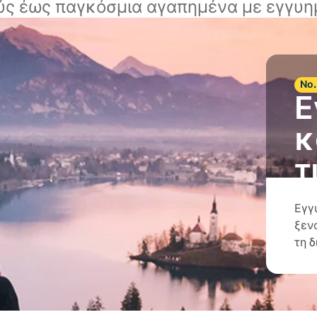
ύς έως παγκόσμια αγαπημένα με εγγυημ
Νο.
Ε
κ
τ
Εγγ
ξεν
τη 