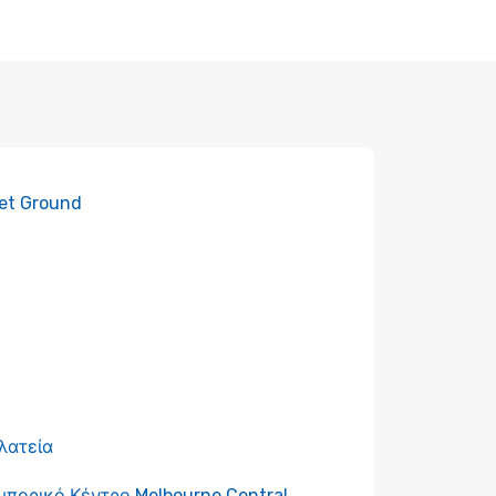
ket Ground
λατεία
μπορικό Κέντρο Melbourne Central