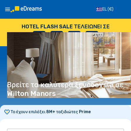
EL
(€)
HOTEL FLASH SALE ΤΕΛΕΙΏΝΕΙ ΣΕ
--
:
--
:
--
:
--
ΗΜΈΡΕΣ
ΏΡΕΣ
ΛΕΠΤΆ
ΔΕΥΤΕΡΌΛΕΠΤΑ
Βρείτε τα καλύτερα ξενοδοχεία σε
Wilton Manors
Το έχουν επιλέξει 8M+ ταξιδιώτες Prime